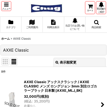
メニュー
実店舗の
カート
ご紹介
当店でのお買い物
カテゴリ
ご利用案内
特商法表示
商品検索
について
ホーム
>
AXXE Classic
AXXE Classic
表示順変更
閉じる
8
件
表示数
:
AXXE Classic アックスクラシック / AXXE
CLASSIC メンズ ロングジョン 3mm 別注ロゴカ
並び順
:
ラーブラック 日本製
[
AXXE_MLJ_BK
]
32,000
円
(税別)
(
税込
:
35,200
円
)
絞り込む
在庫なし