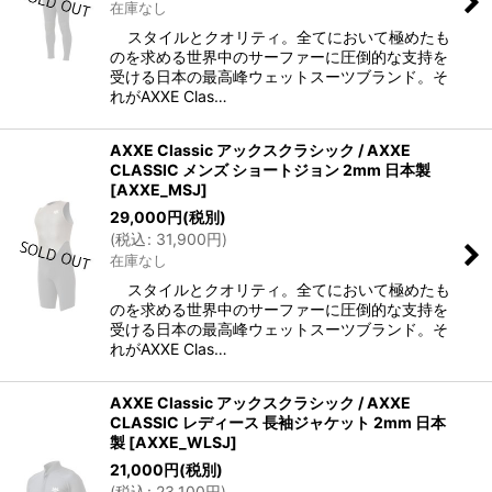
在庫なし
スタイルとクオリティ。全てにおいて極めたも
のを求める世界中のサーファーに圧倒的な支持を
受ける日本の最高峰ウェットスーツブランド。そ
れがAXXE Clas…
AXXE Classic アックスクラシック / AXXE
CLASSIC メンズ ショートジョン 2mm 日本製
[
AXXE_MSJ
]
29,000
円
(税別)
(
税込
:
31,900
円
)
在庫なし
スタイルとクオリティ。全てにおいて極めたも
のを求める世界中のサーファーに圧倒的な支持を
受ける日本の最高峰ウェットスーツブランド。そ
れがAXXE Clas…
AXXE Classic アックスクラシック / AXXE
CLASSIC レディース 長袖ジャケット 2mm 日本
製
[
AXXE_WLSJ
]
21,000
円
(税別)
(
税込
:
23,100
円
)