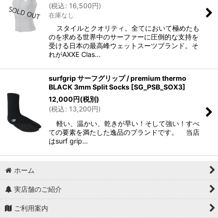
(
税込
:
16,500
円
)
在庫なし
スタイルとクオリティ。全てにおいて極めたも
のを求める世界中のサーファーに圧倒的な支持を
受ける日本の最高峰ウェットスーツブランド。そ
れがAXXE Clas…
surfgrip サーフグリップ / premium thermo
BLACK 3mm Split Socks
[
SG_PSB_SOX3
]
12,000
円
(税別)
(
税込
:
13,200
円
)
軽い、温かい、乾きが早い！そして強い！すべ
ての要素を満たした逸品のブランドです。 当店
はsurf grip…
ホーム
実店舗のご紹介
ご利用案内