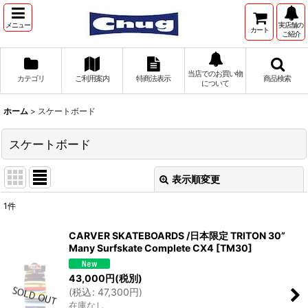
メニュー
実店舗の
カート
ご紹介
当店でのお買い物
カテゴリ
ご利用案内
特商法表示
商品検索
について
ホーム
>
スケートボード
スケートボード
表示順変更
閉じる
1
件
サブカテゴリ
:
CARVER SKATEBOARDS /日本限定 TRITON 30”
Many Surfskate Complete CX4
[
TM30
]
表示数
:
43,000
円
(税別)
(
税込
:
47,300
円
)
並び順
:
在庫なし