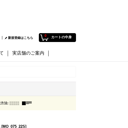
0
カートの中身
新規登録はこちら
て
実店舗のご案内
示方法
:
k
[
MO_075_22S
]