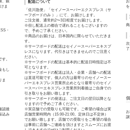
換、銀
お
配送について
だけま
を
「佐川急便」「セイノースーパーエクスプレス（サ
ーフボードのみ ）」にて、お届けします。
ご注文後、通常約2〜3日程度でお届けします。
商
※但し配送上の都合で遅れることもございますの
ESS・
で、予めご了承ください。
※商品のお届けは、日本国内に限らせていただきま
す。
次
※サーフボードの配送はセイノースーパーエキスプ
了
レスになります。代引きはできませんのでご注意く
ださい。
です。
※サーフボードの配送は基本的に配送日時指定は不
可となります。
金もし
※サーフボードの配送は法人・企業・店舗への配送
。
は直送可能です。個人の方は最寄りのセイノースー
りま
パーエキスプレス営業所止めとなり最寄りのセイノ
ースーパーエキスプレス営業所到着後はご自身での
引き取りをお願い致します。
※サーフボードの発送は、ご注文日の翌日以降とな
りますので予めご了承ください。
確認後
※実店舗での受取りも可能です。ご希望の場合は実
お
振込み
店舗営業時間内（15:00-21:00。定休日は不定休）
譲
でお願い致します。店舗での受取りをご希望の場合
は事前に店舗へご連絡を頂けますとスムーズにお渡
しできますのでぜひご利用ください。