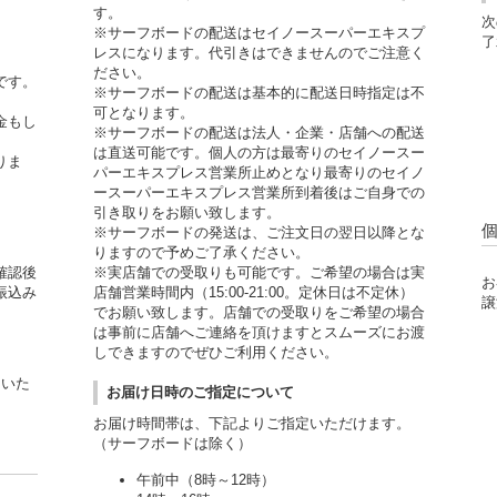
す。
次
※サーフボードの配送はセイノースーパーエキスプ
了
レスになります。代引きはできませんのでご注意く
ださい。
です。
※サーフボードの配送は基本的に配送日時指定は不
可となります。
金もし
※サーフボードの配送は法人・企業・店舗への配送
。
は直送可能です。個人の方は最寄りのセイノースー
りま
パーエキスプレス営業所止めとなり最寄りのセイノ
ースーパーエキスプレス営業所到着後はご自身での
引き取りをお願い致します。
※サーフボードの発送は、ご注文日の翌日以降とな
りますので予めご了承ください。
確認後
※実店舗での受取りも可能です。ご希望の場合は実
お
振込み
店舗営業時間内（15:00-21:00。定休日は不定休）
譲
でお願い致します。店舗での受取りをご希望の場合
は事前に店舗へご連絡を頂けますとスムーズにお渡
しできますのでぜひご利用ください。
用いた
お届け日時のご指定について
お届け時間帯は、下記よりご指定いただけます。
（サーフボードは除く）
午前中（8時～12時）