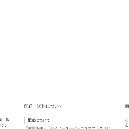
配送・送料について
換、銀
お
配送について
だけま
を
「佐川急便」「セイノースーパーエクスプレス（サ