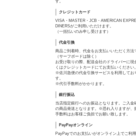
す。
クレジットカード
VISA・MASTER・JCB・AMERICAN EXPR
DINERSがご利用いただけます。
（一括払いのみ申し受けます）
代金引換
商品ご到着時、代金をお支払いいただく方法
（サーフボードは除く）
お受け取りの際、配送会社のドライバーに現
くはクレジットカードにてお支払いください
※佐川急便の代金引換サービスを利用してお
す。
※代引手数料がかかります。
銀行振込
当店指定銀行へのお振込となります。ご入金
の商品発送となります。※恐れ入りますが、
手数料はお客様ご負担でお願い致します。
PayPayオンライン
PayPayでのお支払いがオンライン上でご利