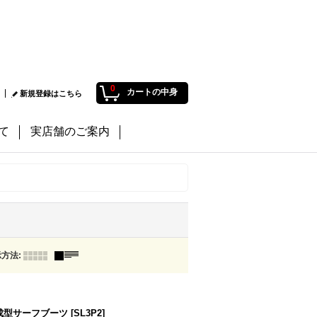
0
カートの中身
新規登録はこちら
て
実店舗のご案内
示方法
:
ス 熱成型サーフブーツ
[
SL3P2
]