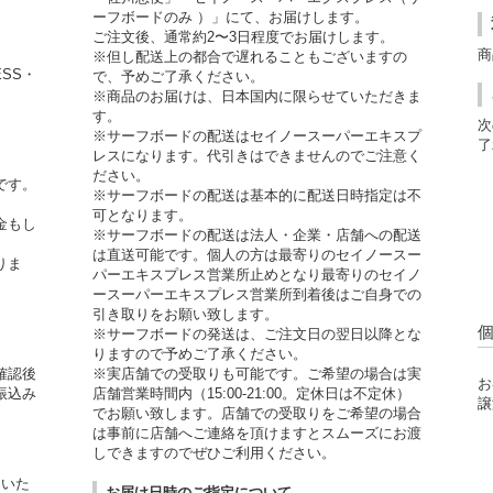
ーフボードのみ ）」にて、お届けします。
ご注文後、通常約2〜3日程度でお届けします。
商
※但し配送上の都合で遅れることもございますの
ESS・
で、予めご了承ください。
※商品のお届けは、日本国内に限らせていただきま
す。
次
※サーフボードの配送はセイノースーパーエキスプ
了
レスになります。代引きはできませんのでご注意く
ださい。
です。
※サーフボードの配送は基本的に配送日時指定は不
可となります。
金もし
※サーフボードの配送は法人・企業・店舗への配送
。
は直送可能です。個人の方は最寄りのセイノースー
りま
パーエキスプレス営業所止めとなり最寄りのセイノ
ースーパーエキスプレス営業所到着後はご自身での
引き取りをお願い致します。
※サーフボードの発送は、ご注文日の翌日以降とな
りますので予めご了承ください。
確認後
※実店舗での受取りも可能です。ご希望の場合は実
お
振込み
店舗営業時間内（15:00-21:00。定休日は不定休）
譲
でお願い致します。店舗での受取りをご希望の場合
は事前に店舗へご連絡を頂けますとスムーズにお渡
しできますのでぜひご利用ください。
用いた
お届け日時のご指定について