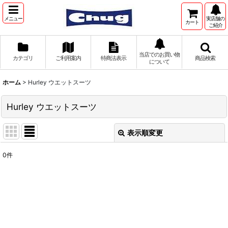
メニュー
実店舗の
カート
ご紹介
当店でのお買い物
カテゴリ
ご利用案内
特商法表示
商品検索
について
ホーム
>
Hurley ウエットスーツ
Hurley ウエットスーツ
表示順変更
閉じる
0
件
表示数
:
並び順
:
絞り込む