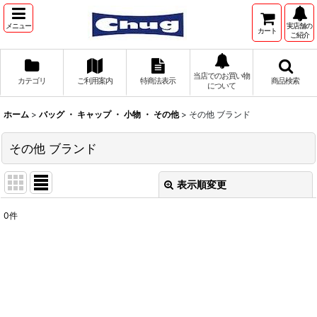
メニュー
実店舗の
カート
ご紹介
当店でのお買い物
カテゴリ
ご利用案内
特商法表示
商品検索
について
ホーム
>
バッグ ・ キャップ ・ 小物 ・ その他
>
その他 ブランド
その他 ブランド
表示順変更
閉じる
0
件
表示数
:
並び順
:
絞り込む