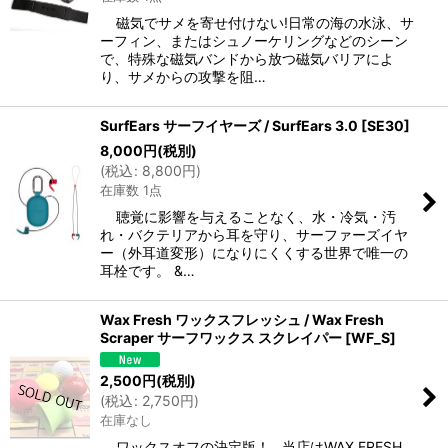
磁気でサメを寄せ付けない!日常の海の水泳、サ
ーフィン、またはシュノーケリングなどのシーン
で、特殊な磁気バンドから放つ磁気バリアによ
り、サメからの攻撃を阻…
SurfEars サーフイヤーズ / SurfEars 3.0
[
SE30
]
8,000
円
(税別)
(
税込
:
8,800
円
)
在庫数 1点
聴覚に影響を与えることなく、水・冷気・汚
れ・バクテリアから耳を守り、サーファーズイヤ
ー（外耳道変形）になりにくくする世界で唯一の
耳栓です。 &…
Wax Fresh ワックスフレッシュ / Wax Fresh
Scraper サーフワックス スクレイパー
[
WF_S
]
2,500
円
(税別)
(
税込
:
2,750
円
)
在庫なし
ワックスオフの決定版！ 当店はWAX FRESH