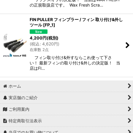
の正規取扱店です。 Wax Fresh Scra…
FIN PULLER フィンプラー / フィン 取り付け&外し
ツール
[
FP_1
]
4,200
円
(税別)
(
税込
:
4,620
円
)
在庫数 2点
フィン取り付け&外すならこれ使って下さ
い！ 最新フィンの取り付け&外しの決定版！ 当
店はFI…
ホーム
実店舗のご紹介
ご利用案内
特定商取引法表示
当店でのお買い物について