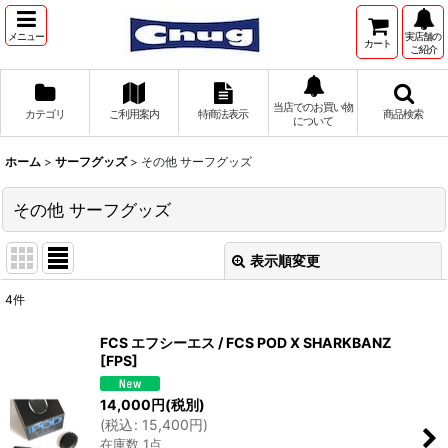
メニュー
実店舗の
カート
ご紹介
当店でのお買い物
カテゴリ
ご利用案内
特商法表示
商品検索
について
ホーム
>
サーフグッズ
>
その他 サーフグッズ
その他 サーフグッズ
表示順変更
閉じる
4
件
表示数
:
FCS エフシーエス / FCS POD X SHARKBANZ
[
FPS
]
並び順
:
14,000
円
(税別)
(
税込
:
15,400
円
)
絞り込む
在庫数 1点