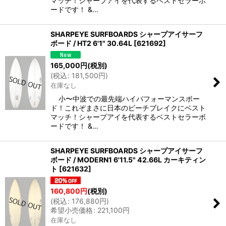
マッチ！シャープアイを代表するベストセラーボ
ードです！ &…
SHARPEYE SURFBOARDS シャープアイサーフ
ボード / HT2 6'1" 30.64L
[
621692
]
165,000
円
(税別)
(
税込
:
181,500
円
)
在庫なし
小〜中波での最先端ハイパフォーマンスボー
ド！これぞまさに日本のビーチブレイクにベスト
マッチ！シャープアイを代表するベストセラーボ
ードです！ &…
SHARPEYE SURFBOARDS シャープアイサーフ
ボード / MODERN1 6'11.5" 42.66L カーキティン
ト
[
621632
]
160,800
円
(税別)
(
税込
:
176,880
円
)
希望小売価格
:
221,100
円
在庫なし