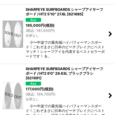
SHARPEYE SURFBOARDS シャープアイサーフ
ボード / HT2 5'10" 27.8L
[
621685
]
165,000
円
(税別)
(
税込
:
181,500
円
)
在庫なし
小〜中波での最先端ハイパフォーマンスボー
ド！これぞまさに日本のビーチブレイクにベスト
マッチ！シャープアイを代表するベストセラーボ
ードです！ &…
SHARPEYE SURFBOARDS シャープアイサーフ
ボード / HT2 6'0" 29.63L ブラックブラシ
[
621691
]
177,000
円
(税別)
(
税込
:
194,700
円
)
在庫なし
小〜中波での最先端ハイパフォーマンスボー
ド！これぞまさに日本のビーチブレイクにベスト