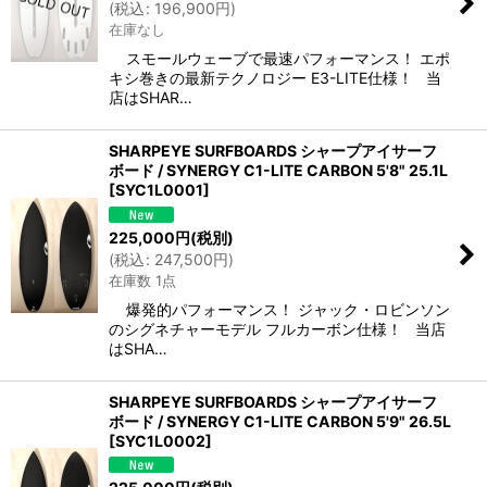
(
税込
:
196,900
円
)
在庫なし
スモールウェーブで最速パフォーマンス！ エポ
キシ巻きの最新テクノロジー E3-LITE仕様！ 当
店はSHAR…
SHARPEYE SURFBOARDS シャープアイサーフ
ボード / SYNERGY C1-LITE CARBON 5'8" 25.1L
[
SYC1L0001
]
225,000
円
(税別)
(
税込
:
247,500
円
)
在庫数 1点
爆発的パフォーマンス！ ジャック・ロビンソン
のシグネチャーモデル フルカーボン仕様！ 当店
はSHA…
SHARPEYE SURFBOARDS シャープアイサーフ
ボード / SYNERGY C1-LITE CARBON 5'9" 26.5L
[
SYC1L0002
]