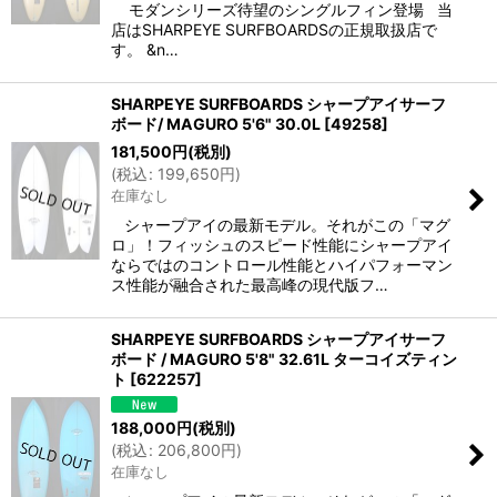
モダンシリーズ待望のシングルフィン登場 当
店はSHARPEYE SURFBOARDSの正規取扱店で
す。 &n…
SHARPEYE SURFBOARDS シャープアイサーフ
ボード/ MAGURO 5'6" 30.0L
[
49258
]
181,500
円
(税別)
(
税込
:
199,650
円
)
在庫なし
シャープアイの最新モデル。それがこの「マグ
ロ」！フィッシュのスピード性能にシャープアイ
ならではのコントロール性能とハイパフォーマン
ス性能が融合された最高峰の現代版フ…
SHARPEYE SURFBOARDS シャープアイサーフ
ボード / MAGURO 5'8" 32.61L ターコイズティン
ト
[
622257
]
188,000
円
(税別)
(
税込
:
206,800
円
)
在庫なし