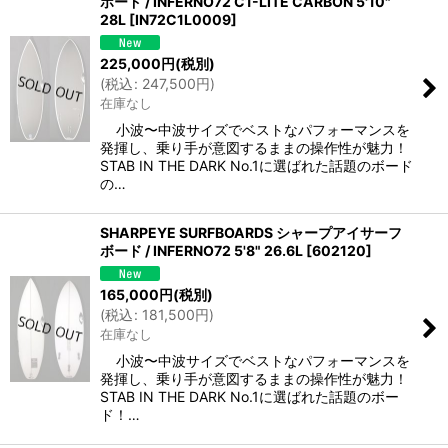
ボード / INFERNO72 C1-LITE CARBON 5'10"
28L
[
IN72C1L0009
]
225,000
円
(税別)
(
税込
:
247,500
円
)
在庫なし
小波〜中波サイズでベストなパフォーマンスを
発揮し、乗り手が意図するままの操作性が魅力！
STAB IN THE DARK No.1に選ばれた話題のボード
の…
SHARPEYE SURFBOARDS シャープアイサーフ
ボード / INFERNO72 5'8" 26.6L
[
602120
]
165,000
円
(税別)
(
税込
:
181,500
円
)
在庫なし
小波〜中波サイズでベストなパフォーマンスを
発揮し、乗り手が意図するままの操作性が魅力！
STAB IN THE DARK No.1に選ばれた話題のボー
ド！…