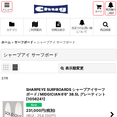
メニュー
実店舗の
カート
ご紹介
当店でのお買い物
カテゴリ
ご利用案内
特商法表示
商品検索
について
ホーム
>
サーフボード
>
シャープアイ サーフボード
シャープアイ サーフボード
表示順変更
閉じる
37
件
表示数
:
SHARPEYE SURFBOARDS シャープアイサーフ
ボード / MIDGICIAN 6'6" 38.5L グレーティント
並び順
:
[
1056241
]
231,000
円
(税別)
絞り込む
(
税込
:
254,100
円
)