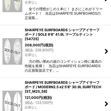
在庫なし
全ての理想がこの１本に！ まさにこれがドリー
ムボード！ 当店はSHARPEYE SURFBOARDSの
正規取…
SHARPEYE SURFBOARDS シャープアイサーフ
ボード / SOLE 6'6" 41.9L マーブルティント
[
54725
]
208,000
円
(税別)
(
税込
:
228,800
円
)
在庫なし
力の弱い厚めの波のコンディション時に最高の
性能を発揮！ 当店はSHARPEYE SURFBOARDS
の正規取扱店です。…
SHARPEYE SURFBOARDS シャープアイサーフ
ボード / MODERN2.5 e2 5'8" 30.9L SURFTECH
[
ST_M25_58
]
121,000
円
(税別)
(
税込
:
133,100
円
)
在庫なし