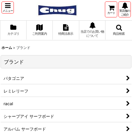
メニュー
実店舗の
カート
ご紹介
当店でのお買い物
カテゴリ
ご利用案内
特商法表示
商品検索
について
ホーム
>
ブランド
ブランド
パタゴニア
レミレリーフ
racal
シャープアイ サーフボード
アルバム サーフボード