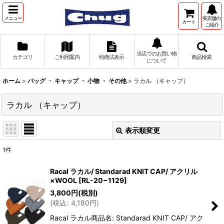
メニュー
実店舗の
カート
ご紹介
当店でのお買い物
カテゴリ
ご利用案内
特商法表示
商品検索
について
ホーム
>
バッグ ・ キャップ ・ 小物 ・ その他
>
ラカル （キャップ）
ラカル （キャップ）
表示順変更
閉じる
1
件
表示数
:
Racal ラカル/ Standarad KNIT CAP/ アクリル
×WOOL
[
RL-20−1129
]
並び順
:
3,800
円
(税別)
(
税込
:
4,180
円
)
絞り込む
Racal ラカル商品名: Standarad KNIT CAP/ アク