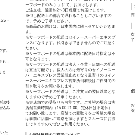
ーフボードのみ ）」にて、お届けします。
ご注文後、通常約2〜3日程度でお届けします。
商
※但し配送上の都合で遅れることもございますの
ESS・
で、予めご了承ください。
※商品のお届けは、日本国内に限らせていただきま
す。
次
※サーフボードの配送はセイノースーパーエキスプ
了
レスになります。代引きはできませんのでご注意く
ださい。
です。
※サーフボードの配送は基本的に配送日時指定は不
可となります。
金もし
※サーフボードの配送は法人・企業・店舗への配送
。
は直送可能です。個人の方は最寄りのセイノースー
りま
パーエキスプレス営業所止めとなり最寄りのセイノ
ースーパーエキスプレス営業所到着後はご自身での
引き取りをお願い致します。
※サーフボードの発送は、ご注文日の翌日以降とな
りますので予めご了承ください。
確認後
※実店舗での受取りも可能です。ご希望の場合は実
お
振込み
店舗営業時間内（15:00-21:00。定休日は不定休）
譲
でお願い致します。店舗での受取りをご希望の場合
は事前に店舗へご連絡を頂けますとスムーズにお渡
しできますのでぜひご利用ください。
用いた
お届け日時のご指定について