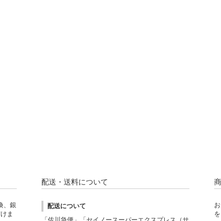
配送・送料について
換、銀
お
配送について
だけま
を
「佐川急便」「セイノースーパーエクスプレス（サ