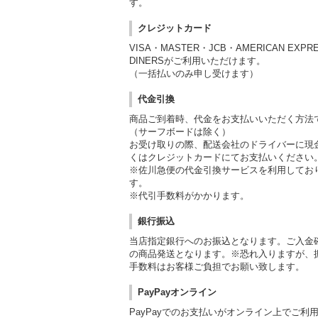
す。
クレジットカード
VISA・MASTER・JCB・AMERICAN EXPR
DINERSがご利用いただけます。
（一括払いのみ申し受けます）
代金引換
商品ご到着時、代金をお支払いいただく方法
（サーフボードは除く）
お受け取りの際、配送会社のドライバーに現
くはクレジットカードにてお支払いください
※佐川急便の代金引換サービスを利用してお
す。
※代引手数料がかかります。
銀行振込
当店指定銀行へのお振込となります。ご入金
の商品発送となります。※恐れ入りますが、
手数料はお客様ご負担でお願い致します。
PayPayオンライン
PayPayでのお支払いがオンライン上でご利