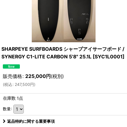
SHARPEYE SURFBOARDS シャープアイサーフボード /
SYNERGY C1-LITE CARBON 5'8" 25.1L
[
SYC1L0001
]
販売価格
:
225,000
円
(税別)
(
税込
:
247,500
円
)
在庫数 1点
数量
:
返品特約に関する重要事項