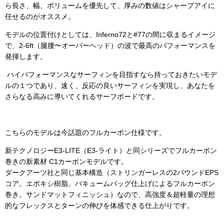
ら長さ、幅、ボリュームを優先して、厚みの数値はシャープアイに
任せるのがオススメ。
モデルの位置付けとしては、Inferno72と#77の間に収まるイメージ
で、2-6ft（腿腰〜オーバーヘッド）の波で最高のパフォーマンスを
発揮します。
ハイパフォーマンスなサーフィンを目指すなら持っておきたいモデ
ルの１つであり、速く、反応の良いサーフィンを実現し、あなたを
さらなる高みに導いてくれるサーフボードです。
こちらのモデルは今話題のフルカーボン仕様です。
新テクノロジーE3-LITE（E3-ライト）と同シリーズでフルカーボン
巻きの新素材 C1カーボンモデルです。
ダークアーツ社と同じ基本構造（ストリンガーレスの2パウンドEPS
コア。エポキシ樹脂。バキュームバッグ仕上げによるフルカーボン
巻き。サンドマットフィニッシュ）なので、高強度＆超軽量の理想
的なフレックスとターンの伸びを体感できる仕上がりです。