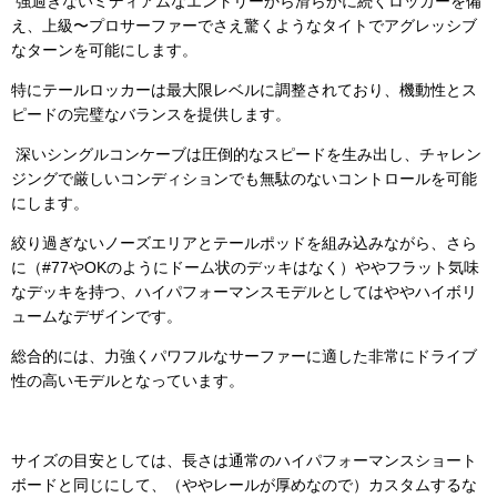
強過ぎないミディアムなエントリーから滑らかに続くロッカーを備
え、上級〜プロサーファーでさえ驚くようなタイトでアグレッシブ
なターンを可能にします。
特にテールロッカーは最大限レベルに調整されており、機動性とス
ピードの完璧なバランスを提供します。
深いシングルコンケーブは圧倒的なスピードを生み出し、チャレン
ジングで厳しいコンディションでも無駄のないコントロールを可能
にします。
絞り過ぎないノーズエリアとテールポッドを組み込みながら、さら
に（#77やOKのようにドーム状のデッキはなく）ややフラット気味
なデッキを持つ、ハイパフォーマンスモデルとしてはややハイボリ
ュームなデザインです。
総合的には、力強くパワフルなサーファーに適した非常にドライブ
性の高いモデルとなっています。
サイズの目安としては、長さは通常のハイパフォーマンスショート
ボードと同じにして、（ややレールが厚めなので）カスタムするな