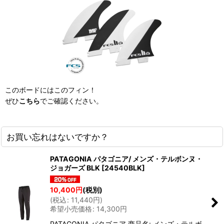
このボードにはこのフィン！
ぜひ
こちら
でご確認ください。
お買い忘れはないですか？
PATAGONIA パタゴニア/ メンズ・テルボンヌ・
ジョガーズ BLK
[
24540BLK
]
10,400
円
(税別)
(
税込
:
11,440
円
)
希望小売価格
:
14,300
円
PATAGONIA パタゴニア 商品名: メンズ・テルボ