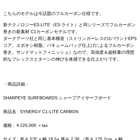
こちらのモデルは今話題のフルカーボン仕様です。
新テクノロジーE3-LITE（E3-ライト）と同シリーズでフルカーボン
巻きの新素材 C1カーボンモデルです。
ダークアーツ社と同じ基本構造（ストリンガーレスの2パウンドEPS
コア。エポキシ樹脂。バキュームバッグ仕上げによるフルカーボン
巻き。サンドマットフィニッシュ）なので、高強度＆超軽量の理想
的なフレックスとターンの伸びを体感できる仕上がりです。
・商品詳細・
SHARPEYE SURFBOARDS シャープアイサーフボード
商品名 : SYNERGY C1-LITE CARBON
価格 : ￥225,000 ＋tax
サイズ : 長さ 5'9" × 幅 18.5× 厚み 2.38 （長さ 175.2cm × 幅