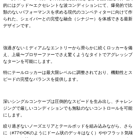
的にはグッド〜エクセレントな波コンディションにて、爆発的で比
類のないパフォーマンスを求める現代のコンペティターに向けて作
られた、シェイパーとの完璧な融合（シナジー）を体感できる最新
デザインです。
強過ぎないミディアムなエントリーから滑らかに続くロッカーを備
え、上級〜プロサーファーでさえ驚くようなタイトでアグレッシブ
なターンを可能にします。
特にテールロッカーは最大限レベルに調整されており、機動性とス
ピードの完璧なバランスを提供します。
深いシングルコンケーブは圧倒的なスピードを生み出し、チャレン
ジングで厳しいコンディションでも無駄のないコントロールを可能
にします。
絞り過ぎないノーズエリアとテールポッドを組み込みながら、さら
に（#77やOKのようにドーム状のデッキはなく）ややフラット気味