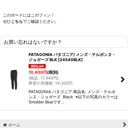
このボードにはこのフィン！
ぜひ
こちら
でご確認ください。
お買い忘れはないですか？
PATAGONIA パタゴニア/ メンズ・テルボンヌ・
ジョガーズ BLK
[
24540BLK
]
10,400
円
(税別)
(
税込
:
11,440
円
)
希望小売価格
:
14,300
円
PATAGONIA パタゴニア 商品名: メンズ・テルボ
ンヌ・ジョガーズ Black ※以下の写真のカラーは
Smolder Blueです…
ホーム