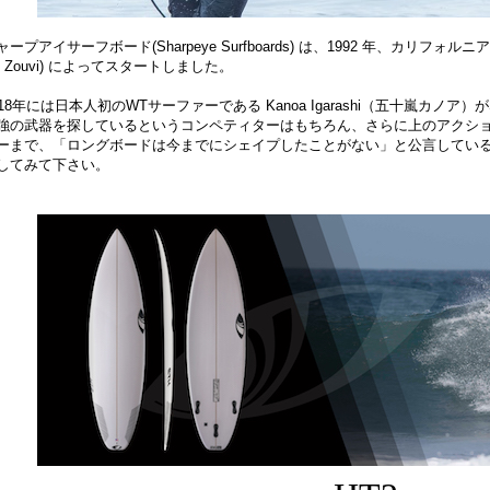
ャープアイサーフボード(Sharpeye Surfboards) は、1992 年、カリフ
io Zouvi) によってスタートしました。
018年には日本人初のWTサーファーである Kanoa Igarashi（五十嵐カノア）
強の武器を探しているというコンペティターはもちろん、さらに上のアクシ
ーまで、「ロングボードは今までにシェイプしたことがない」と公言してい
してみて下さい。