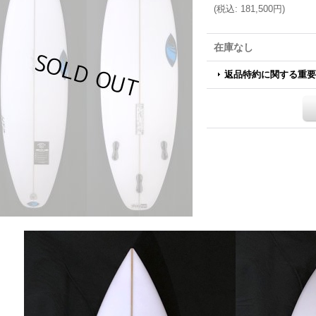
(
税込
:
181,500円
)
在庫なし
返品特約に関する重要