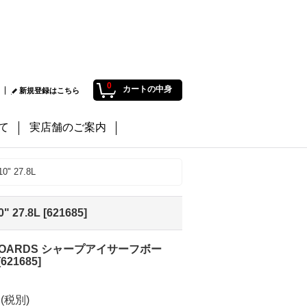
0
カートの中身
新規登録はこちら
て
実店舗のご案内
" 27.8L
 27.8L
[
621685
]
FBOARDS シャープアイサーフボー
[
621685
]
円
(税別)