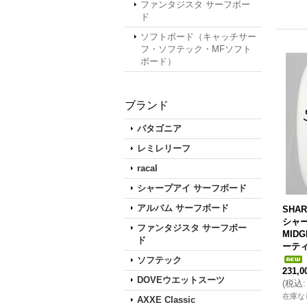
ファンタジスタ サーフボー
ド
ソフトボード（キャッチサー
フ・ソフテック・MFソフト
ボード）
ブランド
パタゴニア
レミレリーフ
racal
シャープアイ サーフボード
アルバム サーフボード
SHAR
シャー
ファンタジスタ サーフボー
MIDGI
ド
ーテ
ソフテック
231,
DOVEウエットスーツ
(
税込
:
在庫な
AXXE Classic