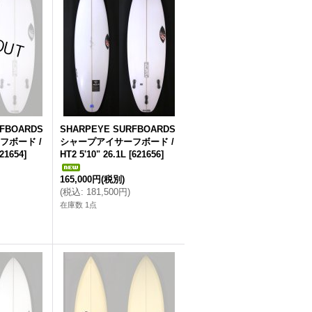
RFBOARDS
SHARPEYE SURFBOARDS
フボード /
シャープアイサーフボード /
21654
]
HT2 5'10" 26.1L
[
621656
]
165,000円
(税別)
(
税込
:
181,500円
)
在庫数 1点