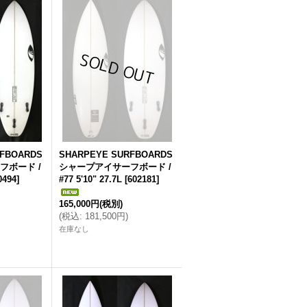
RFBOARDS
SHARPEYE SURFBOARDS
フボード /
シャープアイサーフボード /
0494
]
#77 5'10" 27.7L
[
602181
]
165,000円
(税別)
(
税込
:
181,500円
)
在庫なし