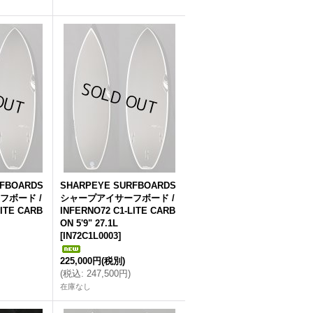
RFBOARDS
SHARPEYE SURFBOARDS
フボード /
シャープアイサーフボード /
LITE CARB
INFERNO72 C1-LITE CARB
ON 5'9" 27.1L
[
IN72C1L0003
]
225,000円
(税別)
(
税込
:
247,500円
)
在庫なし