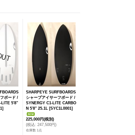
RFBOARDS
SHARPEYE SURFBOARDS
フボード /
シャープアイサーフボード /
LITE 5'8"
SYNERGY C1-LITE CARBO
1
]
N 5'8" 25.1L
[
SYC1L0001
]
225,000円
(税別)
(
税込
:
247,500円
)
在庫数 1点