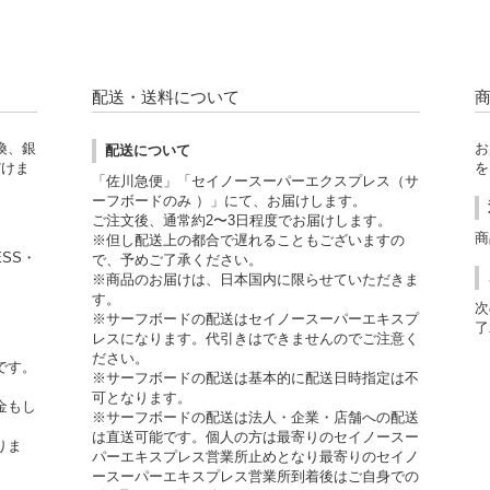
配送・送料について
換、銀
お
配送について
だけま
を
「佐川急便」「セイノースーパーエクスプレス（サ
ーフボードのみ ）」にて、お届けします。
ご注文後、通常約2〜3日程度でお届けします。
商
※但し配送上の都合で遅れることもございますの
ESS・
で、予めご了承ください。
※商品のお届けは、日本国内に限らせていただきま
す。
次
※サーフボードの配送はセイノースーパーエキスプ
了
レスになります。代引きはできませんのでご注意く
ださい。
です。
※サーフボードの配送は基本的に配送日時指定は不
可となります。
金もし
※サーフボードの配送は法人・企業・店舗への配送
。
は直送可能です。個人の方は最寄りのセイノースー
りま
パーエキスプレス営業所止めとなり最寄りのセイノ
ースーパーエキスプレス営業所到着後はご自身での