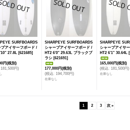
PEYE SURFBOARDS
SHARPEYE SURFBOARDS
SHARPEYE SU
プアイサーフボード /
シャープアイサーフボード /
シャープアイサー
'10" 27.8L
[
621685
]
HT2 6'0" 29.63L ブラックブ
HT2 6'1" 30.64L
[
ラシ
[
621691
]
000円
(税別)
165,000円
(税別)
181,500円
)
177,000円
(税別)
(
税込
:
181,500円
)
(
税込
:
194,700円
)
し
在庫なし
在庫なし
1
2
3
次
»