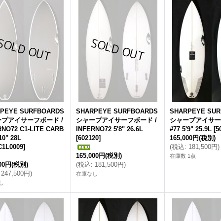
PEYE SURFBOARDS
SHARPEYE SURFBOARDS
SHARPEYE SU
プアイサーフボード /
シャープアイサーフボード /
シャープアイサー
RNO72 C1-LITE CARB
INFERNO72 5'8" 26.6L
#77 5'9" 25.9L
[
5
10" 28L
[
602120
]
165,000円
(税別)
C1L0009
]
(
税込
:
181,500円
)
165,000円
(税別)
在庫数 1点
000円
(税別)
(
税込
:
181,500円
)
247,500円
)
在庫なし
し