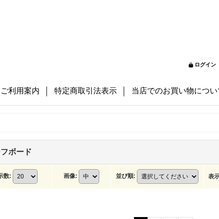
ログイン
ご利用案内
特定商取引法表示
当店でのお買い物につい
ーフボード
示数
:
画像
:
並び順
:
表