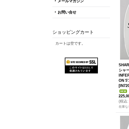
メールマガジン
お問い合せ
ショッピングカート
カートは空です。
SHAR
シャー
INFE
ON 5'
[
IN72
225,
(
税込
:
在庫な