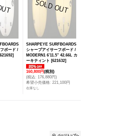
RFBOARDS
SHARPEYE SURFBOARDS
フボード /
シャープアイサーフボード /
621692
]
MODERN1 6'11.5" 42.66L カ
ーキティント
[
621632
]
160,800円
(税別)
(
税込
:
176,880円
)
希望小売価格
:
221,100円
在庫なし
ページトップへ