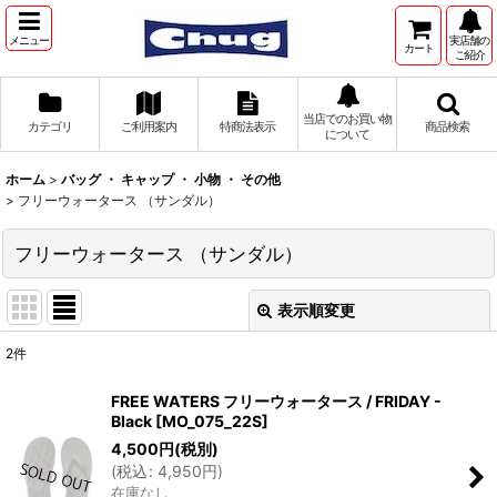
メニュー
実店舗の
カート
ご紹介
当店でのお買い物
カテゴリ
ご利用案内
特商法表示
商品検索
について
ホーム
>
バッグ ・ キャップ ・ 小物 ・ その他
>
フリーウォータース （サンダル）
フリーウォータース （サンダル）
表示順変更
閉じる
2
件
表示数
:
FREE WATERS フリーウォータース / FRIDAY -
Black
[
MO_075_22S
]
並び順
:
4,500
円
(税別)
(
税込
:
4,950
円
)
在庫なし
絞り込む