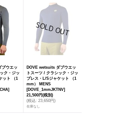
s ダブウエッ
DOVE wetsuits ダブウエッ
シック・ジッ
トスーツ / クラシック・ジッ
ケット （1
プレス・L/Sジャケット （1
mm） MENS
CHA
]
[
DOVE_1mmJKTNV
]
21,500円
(税別)
(
税込
:
23,650円
)
在庫なし