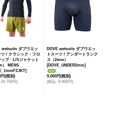
 wetsuits ダブウエッ
DOVE wetsuits ダブウエッ
ツ / クラシック・フロ
トスーツ / アンダートランク
ップ・L/Sジャケット
ス（2mm）
m） MENS
[
DOVE_UNDER2mm
]
E_1mmFZJKT
]
00円
(税別)
9,000円
(税別)
24,750円
)
(
税込
:
9,900円
)