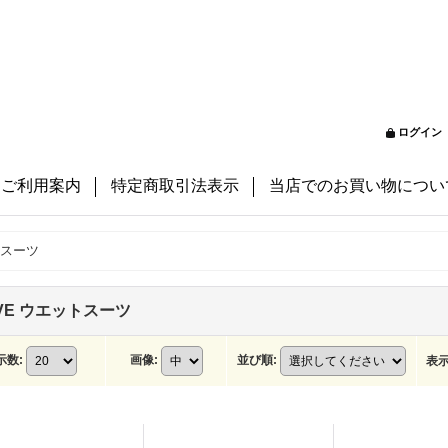
ログイン
ご利用案内
特定商取引法表示
当店でのお買い物につい
トスーツ
VE ウエットスーツ
示数
:
画像
:
並び順
:
表