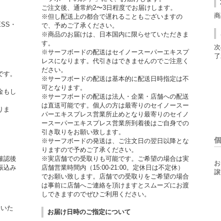
ご注文後、通常約2〜3日程度でお届けします。
商
※但し配送上の都合で遅れることもございますの
ESS・
で、予めご了承ください。
※商品のお届けは、日本国内に限らせていただきま
す。
次
※サーフボードの配送はセイノースーパーエキスプ
了
レスになります。代引きはできませんのでご注意く
ださい。
です。
※サーフボードの配送は基本的に配送日時指定は不
可となります。
金もし
※サーフボードの配送は法人・企業・店舗への配送
。
は直送可能です。個人の方は最寄りのセイノースー
りま
パーエキスプレス営業所止めとなり最寄りのセイノ
ースーパーエキスプレス営業所到着後はご自身での
引き取りをお願い致します。
※サーフボードの発送は、ご注文日の翌日以降とな
りますので予めご了承ください。
確認後
※実店舗での受取りも可能です。ご希望の場合は実
お
振込み
店舗営業時間内（15:00-21:00。定休日は不定休）
譲
でお願い致します。店舗での受取りをご希望の場合
は事前に店舗へご連絡を頂けますとスムーズにお渡
しできますのでぜひご利用ください。
用いた
お届け日時のご指定について