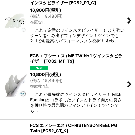
インスタビライザー
[
FCS2_PT_C
]
16,800
円
(税別)
(
税込
:
18,480
円
)
在庫なし
これぞ定番のツインスタビライザー！ より強い
ターンを生み出すフィンデザイン！ツインでも
2+1でも最高のパフォーマンスを発揮！ &nb…
FCS エフシーエス / MF TWIN+1 ツインスタビラ
イザー
[
FCS2_MF_TS
]
16,800
円
(税別)
(
税込
:
18,480
円
)
在庫数 1点
これが最先端のツインスタビライザー！ Mick
Fanningとコラボしたツインとトライ両方の良さ
を併せ持つ最先端のフィンデザイン！ツインで
も…
FCS エフシーエス / CHRISTENSON KEEL PG
Twin
[
FCS2_CT_K
]