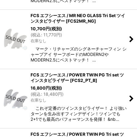
MODERN2.5にベストマッチ！ …
FCS エフシーエス / MR NEO GLASS Tri Set ツイ
ンスタビライザー
[
FCS2MR_NG
]
10,700
円
(税別)
(
税込
:
11,770
円
)
在庫なし
マーク・リチャーズのシグネーチャーフィン シ
ャープアイ サーフボードのMODERN2や
MODERN2.5にベストマッチ！ …
FCS エフシーエス / POWER TWIN PG Tri set ツ
インスタビライザー
[
FCS2_PT_B
]
16,800
円
(税別)
(
税込
:
18,480
円
)
在庫なし
これぞ定番のツインスタビライザー！ より強い
ターンを生み出すフィンデザイン！ツインでも
2+1でも最高のパフォーマンスを発揮！ &nb…
FCS エフシーエス / POWER TWIN PG Tri set ツ