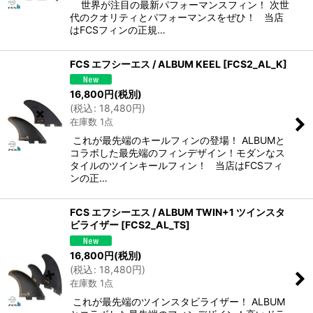
世界が注目の最新パフォーマンスフィン！ 次世
代のクオリティとパフォーマンスをぜひ！ 当店
はFCSフィンの正規…
FCS エフシーエス / ALBUM KEEL
[
FCS2_AL_K
]
16,800
円
(税別)
(
税込
:
18,480
円
)
在庫数 1点
これが最先端のキールフィンの登場！ ALBUMと
コラボした最先端のフィンデザイン！モダンなス
タイルのツインキールフィン！ 当店はFCSフィ
ンの正…
FCS エフシーエス / ALBUM TWIN+1 ツインスタ
ビライザー
[
FCS2_AL_TS
]
16,800
円
(税別)
(
税込
:
18,480
円
)
在庫数 1点
これが最先端のツインスタビライザー！ ALBUM