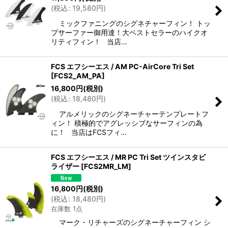
(
税込
:
19,580
円
)
ミックファニングのシグネチャーフィン！ トッ
プサーファー御用達！大ベストセラーのハイクオ
リティフィン！ 当店…
FCS エフシーエス / AM PC-AirCore Tri Set
[
FCS2_AM_PA
]
16,800
円
(税別)
(
税込
:
18,480
円
)
アルメリックのシグネーチャーテンプレートフ
ィン！ 積極的でアグレッシブなサーフィンの為
に！ 当店はFCSフィ…
FCS エフシーエス / MR PC Tri Set ツインスタビ
ライザー
[
FCS2MR_LM
]
16,800
円
(税別)
(
税込
:
18,480
円
)
在庫数 1点
マーク・リチャーズのシグネーチャーフィン シ