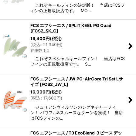
これぞキールフィンの決定版！ 当店はFCSフ
ィンの正規取扱店です。 MO…
FCS エフシーエス / SPLIT KEEL PG Quad
[
FCS2_SK_C
]
19,400
円
(税別)
(
税込
:
21,340
円
)
在庫数 1点
これぞスペシャルキールフィン！ 当店はFCS
フィンの正規取扱店です。 S…
FCS エフシーエス / JW PC-AirCore Tri Set Lサ
イズ
[
FCS2_JW_L
]
16,000
円
(税別)
(
税込
:
17,600
円
)
ジュリアンウィルソンのシグネチャーフィ
ン！ パワフル&スムースなターンを実現！ 当店
はFCSフィンの…
FCS エフシーエス / T3 EcoBlend ３ピース デッ