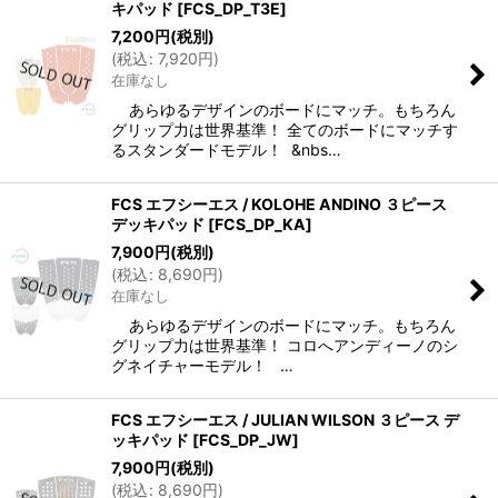
キパッド
[
FCS_DP_T3E
]
7,200
円
(税別)
(
税込
:
7,920
円
)
在庫なし
あらゆるデザインのボードにマッチ。もちろん
グリップ力は世界基準！ 全てのボードにマッチす
るスタンダードモデル！ &nbs…
FCS エフシーエス / KOLOHE ANDINO ３ピース
デッキパッド
[
FCS_DP_KA
]
7,900
円
(税別)
(
税込
:
8,690
円
)
在庫なし
あらゆるデザインのボードにマッチ。もちろん
グリップ力は世界基準！ コロへアンディーノのシ
グネイチャーモデル！ …
FCS エフシーエス / JULIAN WILSON ３ピース デ
ッキパッド
[
FCS_DP_JW
]
7,900
円
(税別)
(
税込
:
8,690
円
)