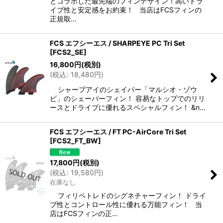
とコラボした最先端のフィンデザイン！高いドラ
イブ性と安定感をお約束！ 当店はFCSフィンの
正規取…
FCS エフシーエス / SHARPEYE PC Tri Set
[
FCS2_SE
]
16,800
円
(税別)
(
税込
:
18,480
円
)
シャープアイのシェイパー「マルシオ・ゾウ
ビ」のシェーパーフィン！ 容易なトップでのリリ
ースとドライブに優れるスペシャルフィン！ &n…
FCS エフシーエス / FT PC-AirCore Tri Set
[
FCS2_FT_BW
]
17,800
円
(税別)
(
税込
:
19,580
円
)
在庫なし
フィリペトレドのシグネチャーフィン！ ドライ
ブ性とコントロール性に優れる万能フィン！ 当
店はFCSフィンの正…