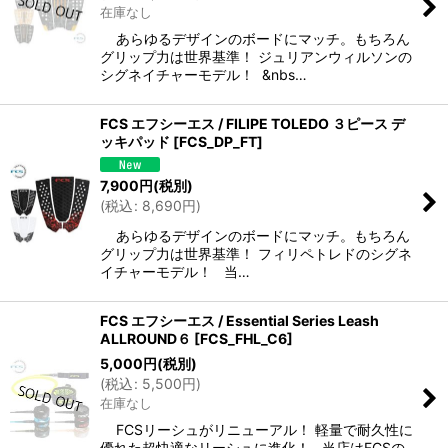
在庫なし
あらゆるデザインのボードにマッチ。もちろん
グリップ力は世界基準！ ジュリアンウィルソンの
シグネイチャーモデル！ &nbs…
FCS エフシーエス / FILIPE TOLEDO ３ピース デ
ッキパッド
[
FCS_DP_FT
]
7,900
円
(税別)
(
税込
:
8,690
円
)
あらゆるデザインのボードにマッチ。もちろん
グリップ力は世界基準！ フィリペトレドのシグネ
イチャーモデル！ 当…
FCS エフシーエス / Essential Series Leash
ALLROUND６
[
FCS_FHL_C6
]
5,000
円
(税別)
(
税込
:
5,500
円
)
在庫なし
FCSリーシュがリニューアル！ 軽量で耐久性に
優れた超快適なリーシュに進化！ 当店はFCSの