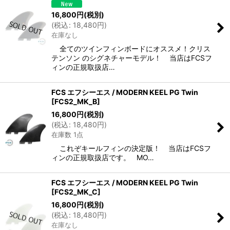
16,800
円
(税別)
(
税込
:
18,480
円
)
在庫なし
全てのツインフィンボードにオススメ！クリス
テンソン のシグネチャーモデル！ 当店はFCSフ
ィンの正規取扱店…
FCS エフシーエス / MODERN KEEL PG Twin
[
FCS2_MK_B
]
16,800
円
(税別)
(
税込
:
18,480
円
)
在庫数 1点
これぞキールフィンの決定版！ 当店はFCSフ
ィンの正規取扱店です。 MO…
FCS エフシーエス / MODERN KEEL PG Twin
[
FCS2_MK_C
]
16,800
円
(税別)
(
税込
:
18,480
円
)
在庫なし