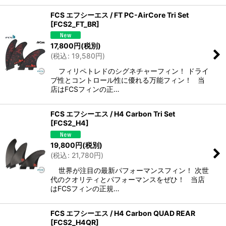
FCS エフシーエス / FT PC-AirCore Tri Set
[
FCS2_FT_BR
]
17,800
円
(税別)
(
税込
:
19,580
円
)
フィリペトレドのシグネチャーフィン！ ドライ
ブ性とコントロール性に優れる万能フィン！ 当
店はFCSフィンの正…
FCS エフシーエス / H4 Carbon Tri Set
[
FCS2_H4
]
19,800
円
(税別)
(
税込
:
21,780
円
)
世界が注目の最新パフォーマンスフィン！ 次世
代のクオリティとパフォーマンスをぜひ！ 当店
はFCSフィンの正規…
FCS エフシーエス / H4 Carbon QUAD REAR
[
FCS2_H4QR
]