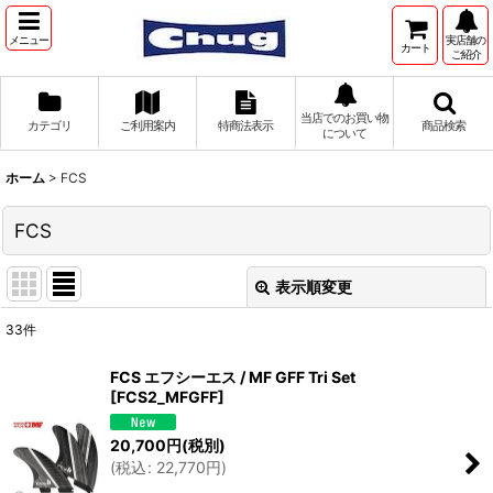
メニュー
実店舗の
カート
ご紹介
当店でのお買い物
カテゴリ
ご利用案内
特商法表示
商品検索
について
ホーム
>
FCS
FCS
表示順変更
閉じる
33
件
表示数
:
FCS エフシーエス / MF GFF Tri Set
[
FCS2_MFGFF
]
並び順
:
20,700
円
(税別)
(
税込
:
22,770
円
)
絞り込む