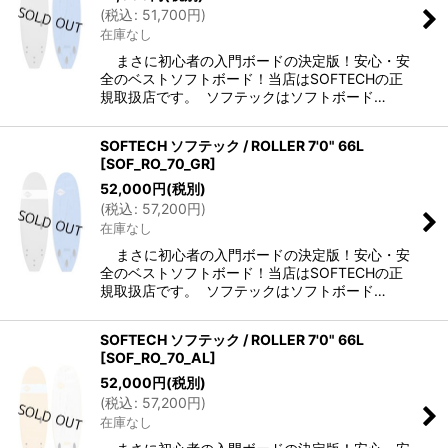
(
税込
:
51,700
円
)
絞り込む
在庫なし
まさに初心者の入門ボードの決定版！安心・安
全のベストソフトボード！当店はSOFTECHの正
規取扱店です。 ソフテックはソフトボード…
SOFTECH ソフテック / ROLLER 7'0" 66L
[
SOF_RO_70_GR
]
52,000
円
(税別)
(
税込
:
57,200
円
)
在庫なし
まさに初心者の入門ボードの決定版！安心・安
全のベストソフトボード！当店はSOFTECHの正
規取扱店です。 ソフテックはソフトボード…
SOFTECH ソフテック / ROLLER 7'0" 66L
[
SOF_RO_70_AL
]
52,000
円
(税別)
(
税込
:
57,200
円
)
在庫なし