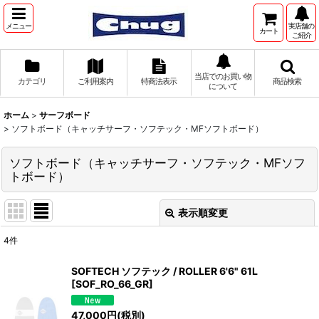
メニュー
実店舗の
カート
ご紹介
当店でのお買い物
カテゴリ
ご利用案内
特商法表示
商品検索
について
ホーム
>
サーフボード
>
ソフトボード（キャッチサーフ・ソフテック・MFソフトボード）
ソフトボード（キャッチサーフ・ソフテック・MFソフ
トボード）
表示順変更
閉じる
4
件
表示数
:
SOFTECH ソフテック / ROLLER 6'6" 61L
[
SOF_RO_66_GR
]
並び順
:
47,000
円
(税別)