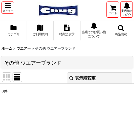
メニュー
実店舗の
カート
ご紹介
当店でのお買い物
カテゴリ
ご利用案内
特商法表示
商品検索
について
ホーム
>
ウエアー
>
その他 ウエアーブランド
その他 ウエアーブランド
表示順変更
閉じる
0
件
表示数
:
並び順
:
絞り込む