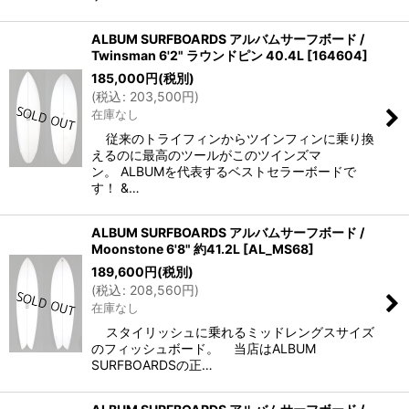
ALBUM SURFBOARDS アルバムサーフボード /
Twinsman 6'2" ラウンドピン 40.4L
[
164604
]
185,000
円
(税別)
(
税込
:
203,500
円
)
在庫なし
従来のトライフィンからツインフィンに乗り換
えるのに最高のツールがこのツインズマ
ン。 ALBUMを代表するベストセラーボードで
す！ &…
ALBUM SURFBOARDS アルバムサーフボード /
Moonstone 6'8" 約41.2L
[
AL_MS68
]
189,600
円
(税別)
(
税込
:
208,560
円
)
在庫なし
スタイリッシュに乗れるミッドレングスサイズ
のフィッシュボード。 当店はALBUM
SURFBOARDSの正…