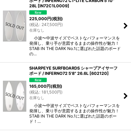
ボード / INFERNO72 C1-LITE CARBON 5'10"
28L
[
IN72C1L0009
]
225,000
円
(税別)
(
税込
:
247,500
円
)
在庫なし
小波〜中波サイズでベストなパフォーマンスを
発揮し、乗り手が意図するままの操作性が魅力！
STAB IN THE DARK No.1に選ばれた話題のボード
の…
SHARPEYE SURFBOARDS シャープアイサーフ
ボード / INFERNO72 5'8" 26.6L
[
602120
]
165,000
円
(税別)
(
税込
:
181,500
円
)
在庫なし
小波〜中波サイズでベストなパフォーマンスを
発揮し、乗り手が意図するままの操作性が魅力！
STAB IN THE DARK No.1に選ばれた話題のボー
ド！…