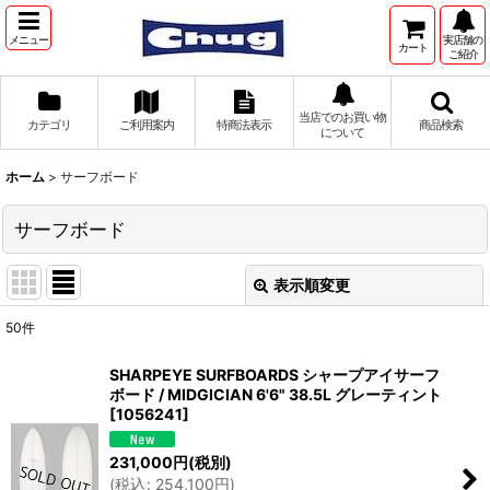
メニュー
実店舗の
カート
ご紹介
当店でのお買い物
カテゴリ
ご利用案内
特商法表示
商品検索
について
ホーム
>
サーフボード
サーフボード
表示順変更
閉じる
50
件
サブカテゴリ
:
SHARPEYE SURFBOARDS シャープアイサーフ
ボード / MIDGICIAN 6'6" 38.5L グレーティント
[
1056241
]
表示数
:
231,000
円
(税別)
(
税込
:
254,100
円
)