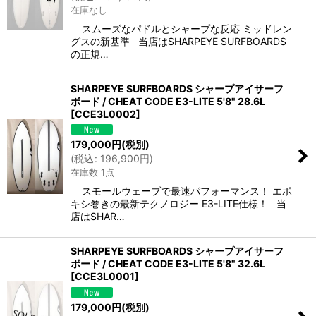
並び順
:
在庫なし
スムーズなパドルとシャープな反応 ミッドレン
絞り込む
グスの新基準 当店はSHARPEYE SURFBOARDS
の正規…
SHARPEYE SURFBOARDS シャープアイサーフ
ボード / CHEAT CODE E3-LITE 5'8" 28.6L
[
CCE3L0002
]
179,000
円
(税別)
(
税込
:
196,900
円
)
在庫数 1点
スモールウェーブで最速パフォーマンス！ エポ
キシ巻きの最新テクノロジー E3-LITE仕様！ 当
店はSHAR…
SHARPEYE SURFBOARDS シャープアイサーフ
ボード / CHEAT CODE E3-LITE 5'8" 32.6L
[
CCE3L0001
]
179,000
円
(税別)