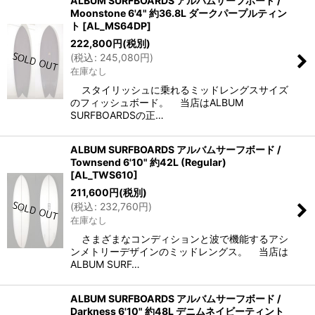
ALBUM SURFBOARDS アルバムサーフボード /
Moonstone 6'4" 約36.8L ダークパープルティン
ト
[
AL_MS64DP
]
222,800
円
(税別)
(
税込
:
245,080
円
)
在庫なし
スタイリッシュに乗れるミッドレングスサイズ
のフィッシュボード。 当店はALBUM
SURFBOARDSの正…
ALBUM SURFBOARDS アルバムサーフボード /
Townsend 6'10" 約42L (Regular)
[
AL_TWS610
]
211,600
円
(税別)
(
税込
:
232,760
円
)
在庫なし
さまざまなコンディションと波で機能するアシ
ンメトリーデザインのミッドレングス。 当店は
ALBUM SURF…
ALBUM SURFBOARDS アルバムサーフボード /
Darkness 6'10" 約48L デニムネイビーティント