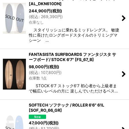
[
AL_DKN610DN
]
244,900
円
(税別)
(
税込
:
269,390
円
)
在庫なし
スタイリッシュに乗れるミッドレングス。 敏捷
性に長けたロングボードスタイルのトリミングマ
シーン …
FANTASISTA SURFBOARDS ファンタジスタ サ
ーフボード/ STOCK 6'7"
[
FS_67_B
]
98,000
円
(税別)
(
税込
:
107,800
円
)
在庫数 1点
STOCK 6'7 ストック6'7 初心者から上級者ま
で幅広いレベルの方に 楽しんでいただけるベス…
SOFTECH ソフテック / ROLLER 6'6" 61L
[
SOF_RO_66_GR
]
47,000
円
(税別)
(
税込
:
51,700
円
)