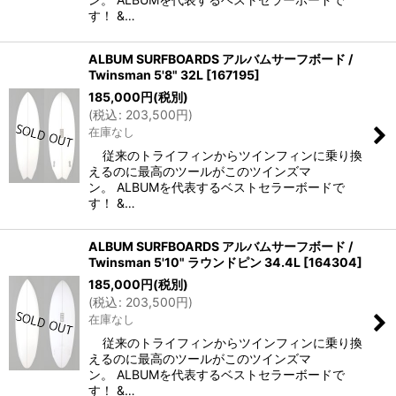
す！ &…
ALBUM SURFBOARDS アルバムサーフボード /
Twinsman 5'8" 32L
[
167195
]
185,000
円
(税別)
(
税込
:
203,500
円
)
在庫なし
従来のトライフィンからツインフィンに乗り換
えるのに最高のツールがこのツインズマ
ン。 ALBUMを代表するベストセラーボードで
す！ &…
ALBUM SURFBOARDS アルバムサーフボード /
Twinsman 5'10" ラウンドピン 34.4L
[
164304
]
185,000
円
(税別)
(
税込
:
203,500
円
)
在庫なし
従来のトライフィンからツインフィンに乗り換
えるのに最高のツールがこのツインズマ
ン。 ALBUMを代表するベストセラーボードで
す！ &…