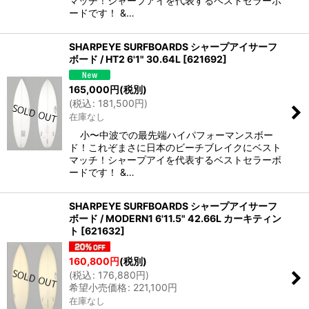
マッチ！シャープアイを代表するベストセラーボ
ードです！ &…
SHARPEYE SURFBOARDS シャープアイサーフ
ボード / HT2 6'1" 30.64L
[
621692
]
165,000
円
(税別)
(
税込
:
181,500
円
)
在庫なし
小〜中波での最先端ハイパフォーマンスボー
ド！これぞまさに日本のビーチブレイクにベスト
マッチ！シャープアイを代表するベストセラーボ
ードです！ &…
SHARPEYE SURFBOARDS シャープアイサーフ
ボード / MODERN1 6'11.5" 42.66L カーキティン
ト
[
621632
]
160,800
円
(税別)
(
税込
:
176,880
円
)
希望小売価格
:
221,100
円
在庫なし