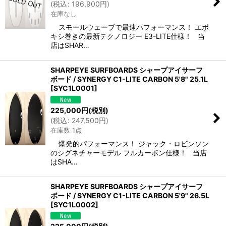
(
税込
:
196,900
円
)
在庫なし
スモールウェーブで最速パフォーマンス！ エポ
キシ巻きの最新テクノロジー E3-LITE仕様！ 当
店はSHAR…
SHARPEYE SURFBOARDS シャープアイサーフ
ボード / SYNERGY C1-LITE CARBON 5'8" 25.1L
[
SYC1L0001
]
225,000
円
(税別)
(
税込
:
247,500
円
)
在庫数 1点
爆発的パフォーマンス！ ジャック・ロビンソン
のシグネチャーモデル フルカーボン仕様！ 当店
はSHA…
SHARPEYE SURFBOARDS シャープアイサーフ
ボード / SYNERGY C1-LITE CARBON 5'9" 26.5L
[
SYC1L0002
]