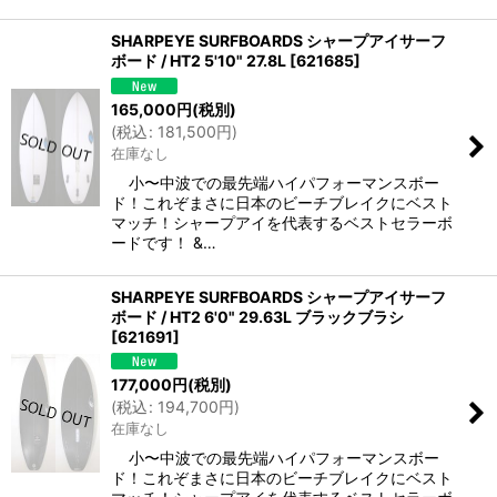
SHARPEYE SURFBOARDS シャープアイサーフ
ボード / HT2 5'10" 27.8L
[
621685
]
165,000
円
(税別)
(
税込
:
181,500
円
)
在庫なし
小〜中波での最先端ハイパフォーマンスボー
ド！これぞまさに日本のビーチブレイクにベスト
マッチ！シャープアイを代表するベストセラーボ
ードです！ &…
SHARPEYE SURFBOARDS シャープアイサーフ
ボード / HT2 6'0" 29.63L ブラックブラシ
[
621691
]
177,000
円
(税別)
(
税込
:
194,700
円
)
在庫なし
小〜中波での最先端ハイパフォーマンスボー
ド！これぞまさに日本のビーチブレイクにベスト