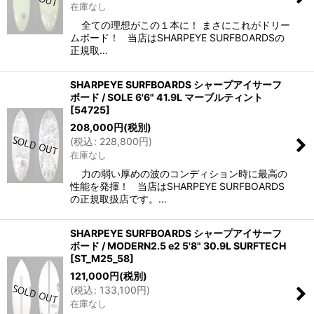
在庫なし
全ての理想がこの１本に！ まさにこれがドリー
ムボード！ 当店はSHARPEYE SURFBOARDSの
正規取…
SHARPEYE SURFBOARDS シャープアイサーフ
ボード / SOLE 6'6" 41.9L マーブルティント
[
54725
]
208,000
円
(税別)
(
税込
:
228,800
円
)
在庫なし
力の弱い厚めの波のコンディション時に最高の
性能を発揮！ 当店はSHARPEYE SURFBOARDS
の正規取扱店です。…
SHARPEYE SURFBOARDS シャープアイサーフ
ボード / MODERN2.5 e2 5'8" 30.9L SURFTECH
[
ST_M25_58
]
121,000
円
(税別)
(
税込
:
133,100
円
)
在庫なし