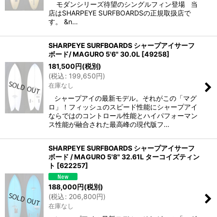
モダンシリーズ待望のシングルフィン登場 当
店はSHARPEYE SURFBOARDSの正規取扱店で
す。 &n…
SHARPEYE SURFBOARDS シャープアイサーフ
ボード/ MAGURO 5'6" 30.0L
[
49258
]
181,500
円
(税別)
(
税込
:
199,650
円
)
在庫なし
シャープアイの最新モデル。それがこの「マグ
ロ」！フィッシュのスピード性能にシャープアイ
ならではのコントロール性能とハイパフォーマン
ス性能が融合された最高峰の現代版フ…
SHARPEYE SURFBOARDS シャープアイサーフ
ボード / MAGURO 5'8" 32.61L ターコイズティン
ト
[
622257
]
188,000
円
(税別)
(
税込
:
206,800
円
)
在庫なし