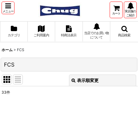
メニュー
実店舗の
カート
ご紹介
当店でのお買い物
カテゴリ
ご利用案内
特商法表示
商品検索
について
ホーム
>
FCS
FCS
表示順変更
閉じる
33
件
表示数
:
並び順
:
絞り込む