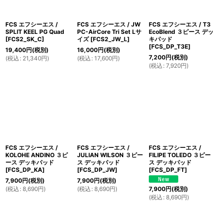
FCS エフシーエス /
FCS エフシーエス / JW
FCS エフシーエス / T3
SPLIT KEEL PG Quad
PC-AirCore Tri Set Lサ
EcoBlend ３ピース デッ
[
FCS2_SK_C
]
イズ
[
FCS2_JW_L
]
キパッド
[
FCS_DP_T3E
]
19,400
円
(税別)
16,000
円
(税別)
7,200
円
(税別)
(
税込
:
21,340
円
)
(
税込
:
17,600
円
)
(
税込
:
7,920
円
)
FCS エフシーエス /
FCS エフシーエス /
FCS エフシーエス /
KOLOHE ANDINO ３ピ
JULIAN WILSON ３ピー
FILIPE TOLEDO ３ピー
ース デッキパッド
ス デッキパッド
ス デッキパッド
[
FCS_DP_KA
]
[
FCS_DP_JW
]
[
FCS_DP_FT
]
7,900
円
(税別)
7,900
円
(税別)
(
税込
:
8,690
円
)
(
税込
:
8,690
円
)
7,900
円
(税別)
(
税込
:
8,690
円
)