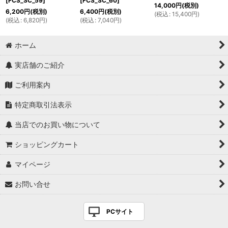
[
FCS_SC_59
]
[
FCS_SC_60
]
14,000
円
(税別)
6,200
円
(税別)
6,400
円
(税別)
(
税込
:
15,400
円
)
(
税込
:
6,820
円
)
(
税込
:
7,040
円
)
ホーム
実店舗のご紹介
ご利用案内
特定商取引法表示
当店でのお買い物について
ショッピングカート
マイページ
お問い合せ
PCサイト