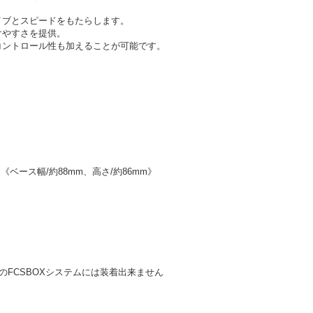
イブとスピードをもたらします。
けやすさを提供。
コントロール性も加えることが可能です。
ン
《ベース幅/約88mm、高さ/約86mm》
のFCSBOXシステムには装着出来ません