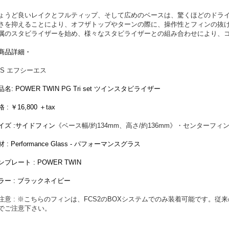
ょうど良いレイクとフルティップ、そして広めのベースは、驚くほどのドラ
さを抑えることにより、オフザトップやターンの際に、操作性とフィンの抜
属のスタビライザーを始め、様々なスタビライザーとの組み合わせにより、
商品詳細・
CS エフシーエス
品名: POWER TWIN PG Tri set ツインスタビライザー
 : ￥16,800 ＋tax
イズ :サイドフィン
《ベース幅/約134mm、高さ/約136mm》・センター
フィ
 : Performance Glass - パフォーマンスグラス
ンプレート :
POWER TWIN
ラー : ブラックネイビー
注意 :
※こちらのフィンは、FCS2のBOXシステムでのみ装着可能です。従来
でご注意下さい。