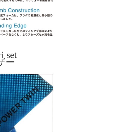
 set
ザー