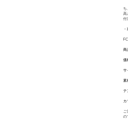
ち
高
付
・
F
商
価格
サ
素材
テ
カ
ご
の