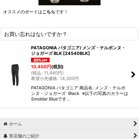
オススメのボードは
こちら
です！
お買い忘れはないですか？
PATAGONIA パタゴニア/ メンズ・テルボンヌ・
ジョガーズ BLK
[
24540BLK
]
10,400
円
(税別)
(
税込
:
11,440
円
)
希望小売価格
:
14,300
円
PATAGONIA パタゴニア 商品名: メンズ・テルボ
ンヌ・ジョガーズ Black ※以下の写真のカラーは
Smolder Blueです…
ホーム
実店舗のご紹介