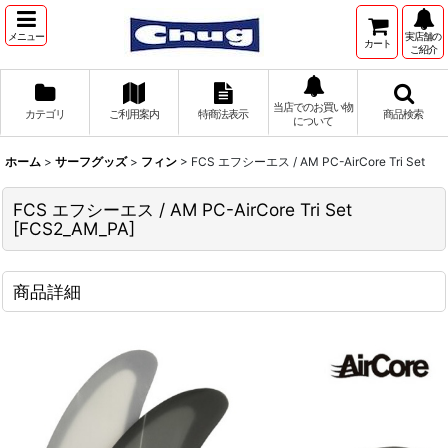
メニュー
実店舗の
カート
ご紹介
当店でのお買い物
カテゴリ
ご利用案内
特商法表示
商品検索
について
ホーム
>
サーフグッズ
>
フィン
>
FCS エフシーエス / AM PC-AirCore Tri Set
FCS エフシーエス / AM PC-AirCore Tri Set
[
FCS2_AM_PA
]
商品詳細