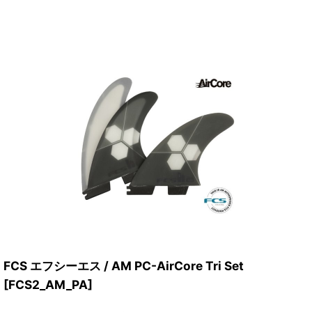
FCS エフシーエス / AM PC-AirCore Tri Set
[
FCS2_AM_PA
]