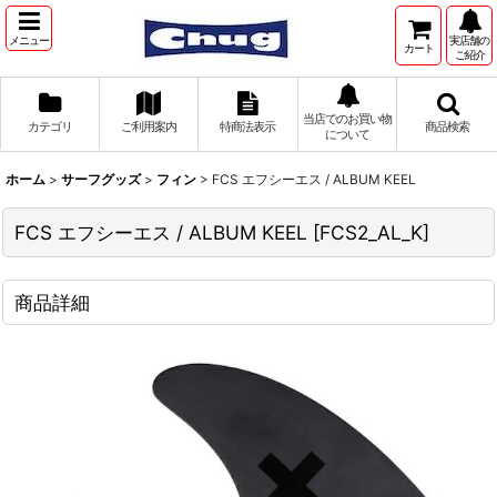
メニュー
実店舗の
カート
ご紹介
当店でのお買い物
カテゴリ
ご利用案内
特商法表示
商品検索
について
ホーム
>
サーフグッズ
>
フィン
>
FCS エフシーエス / ALBUM KEEL
FCS エフシーエス / ALBUM KEEL
[
FCS2_AL_K
]
商品詳細