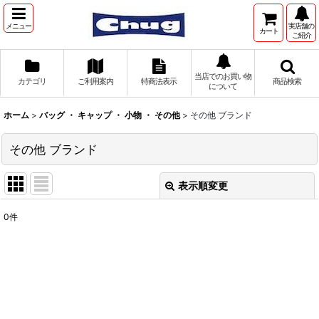
メニュー
実店舗の
カート
ご紹介
当店でのお買い物
カテゴリ
ご利用案内
特商法表示
商品検索
について
ホーム
>
バッグ ・ キャップ ・ 小物 ・ その他
>
その他 ブランド
その他 ブランド
表示順変更
閉じる
0
件
表示数
:
並び順
:
絞り込む