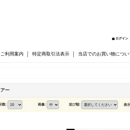
ログイン
ご利用案内
特定商取引法表示
当店でのお買い物につい
エアー
示数
:
画像
:
並び順
:
表