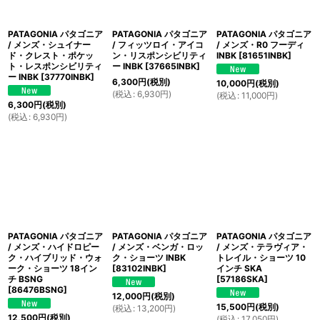
PATAGONIA パタゴニア
PATAGONIA パタゴニア
PATAGONIA パタゴニア
/ メンズ・シュイナー
/ フィッツロイ・アイコ
/ メンズ・R0 フーディ
ド・クレスト・ポケッ
ン・リスポンシビリティ
INBK
[
81651INBK
]
ト・レスポンシビリティ
ー INBK
[
37665INBK
]
ー INBK
[
37770INBK
]
6,300
円
(税別)
10,000
円
(税別)
(
税込
:
6,930
円
)
(
税込
:
11,000
円
)
6,300
円
(税別)
(
税込
:
6,930
円
)
PATAGONIA パタゴニア
PATAGONIA パタゴニア
PATAGONIA パタゴニア
/ メンズ・ハイドロピー
/ メンズ・ベンガ・ロッ
/ メンズ・テラヴィア・
ク・ハイブリッド・ウォ
ク・ショーツ INBK
トレイル・ショーツ 10
ーク・ショーツ 18イン
[
83102INBK
]
インチ SKA
チ BSNG
[
57186SKA
]
[
86476BSNG
]
12,000
円
(税別)
15,500
円
(税別)
(
税込
:
13,200
円
)
12,500
円
(税別)
(
税込
:
17,050
円
)