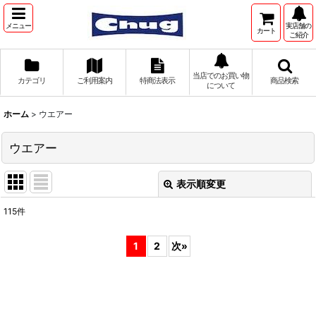
メニュー
実店舗の
カート
ご紹介
当店でのお買い物
カテゴリ
ご利用案内
特商法表示
商品検索
について
ホーム
>
ウエアー
ウエアー
表示順変更
閉じる
115
件
サブカテゴリ
:
1
2
次
»
表示数
:
並び順
: