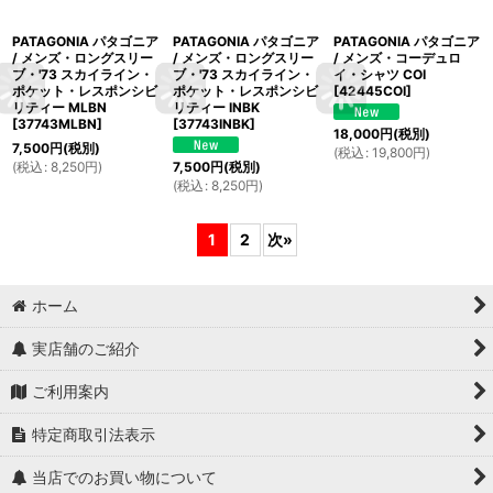
PATAGONIA パタゴニア
PATAGONIA パタゴニア
PATAGONIA パタゴニア
/ メンズ・ロングスリー
/ メンズ・ロングスリー
/ メンズ・コーデュロ
ブ・'73 スカイライン・
ブ・'73 スカイライン・
イ・シャツ COI
ポケット・レスポンシビ
ポケット・レスポンシビ
[
42445COI
]
リティー MLBN
リティー INBK
[
37743MLBN
]
[
37743INBK
]
18,000
円
(税別)
7,500
円
(税別)
(
税込
:
19,800
円
)
(
税込
:
8,250
円
)
7,500
円
(税別)
(
税込
:
8,250
円
)
1
2
次
»
ホーム
実店舗のご紹介
ご利用案内
特定商取引法表示
当店でのお買い物について