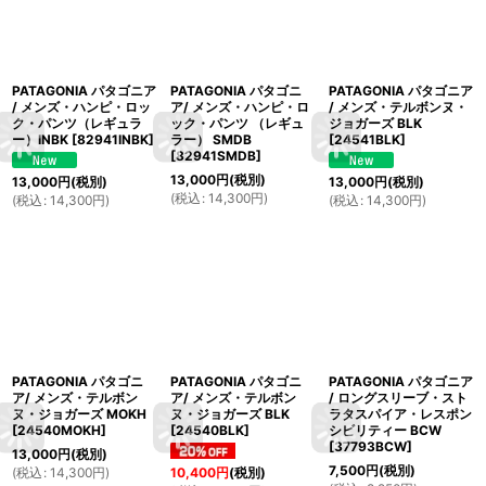
PATAGONIA パタゴニア
PATAGONIA パタゴニ
PATAGONIA パタゴニア
/ メンズ・ハンピ・ロッ
ア/ メンズ・ハンピ・ロ
/ メンズ・テルボンヌ・
ク・パンツ（レギュラ
ック・パンツ （レギュ
ジョガーズ BLK
ー）INBK
[
82941INBK
]
ラー） SMDB
[
24541BLK
]
[
82941SMDB
]
13,000
円
(税別)
13,000
円
(税別)
13,000
円
(税別)
(
税込
:
14,300
円
)
(
税込
:
14,300
円
)
(
税込
:
14,300
円
)
PATAGONIA パタゴニ
PATAGONIA パタゴニ
PATAGONIA パタゴニア
ア/ メンズ・テルボン
ア/ メンズ・テルボン
/ ロングスリーブ・スト
ヌ・ジョガーズ MOKH
ヌ・ジョガーズ BLK
ラタスパイア・レスポン
[
24540MOKH
]
[
24540BLK
]
シビリティー BCW
[
37793BCW
]
13,000
円
(税別)
7,500
円
(税別)
(
税込
:
14,300
円
)
10,400
円
(税別)