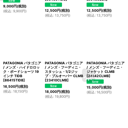
9,000
円
(税別)
12,500
円
(税別)
12,500
円
(税別)
(
税込
:
9,900
円
)
(
税込
:
13,750
円
)
(
税込
:
13,750
円
)
PATAGONIA パタゴニア
PATAGONIA パタゴニア
PATAGONIA パタゴニア
/ メンズ・ハイドロロッ
/ メンズ・フーディニ・
/ メンズ・フーディニ・
ク・ボードショーツ 19
スタッシュ・1/2ジッ
ジャケット CLMB
インチ TIDB
プ・プルオーバー CLMB
[
24142CLMB
]
[
86415TIDB
]
[
23410CLMB
]
16,500
円
(税別)
15,000
円
(税別)
(
税込
:
18,150
円
)
18,000
円
(税別)
(
税込
:
16,500
円
)
(
税込
:
19,800
円
)