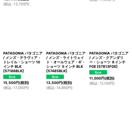
(
税込
:
13,750
円
)
PATAGONIA パタゴニア
PATAGONIA パタゴニア
PATAGONIA パタゴニア
/ メンズ・テラヴィア・
/ メンズ・ライトウェイ
/ メンズ・クアンダリ
トレイル・ショーツ 10
ト・オールウェア・ギ・
ー・ショーツ ８インチ
インチ BLK
ショーツ ９インチ BLK
FGE
[
57813FGE
]
[
57186BLK
]
[
57485BLK
]
11,000
円
(税別)
15,500
円
(税別)
13,500
円
(税別)
(
税込
:
12,100
円
)
(
税込
:
17,050
円
)
(
税込
:
14,850
円
)