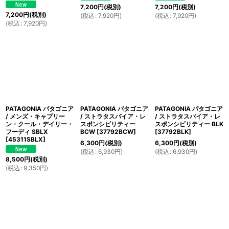
7,200
円
(税別)
7,200
円
(税別)
7,200
円
(税別)
(
税込
:
7,920
円
)
(
税込
:
7,920
円
)
(
税込
:
7,920
円
)
PATAGONIA パタゴニア
PATAGONIA パタゴニア
PATAGONIA パタゴニア
/ メンズ・キャプリー
/ ストラタスパイア・レ
/ ストラタスパイア・レ
ン・クール・デイリー・
スポンシビリティー
スポンシビリティー BLK
フーディ SBLX
BCW
[
37792BCW
]
[
37792BLK
]
[
45311SBLX
]
6,300
円
(税別)
6,300
円
(税別)
(
税込
:
6,930
円
)
(
税込
:
6,930
円
)
8,500
円
(税別)
(
税込
:
9,350
円
)