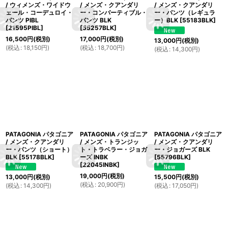
/ ウィメンズ・ワイドウ
/ メンズ・クアンダリ
/ メンズ・クアンダリ
ェール・コーデュロイ・
ー・コンバーティブル・
ー・パンツ（レギュラ
パンツ PIBL
パンツ BLK
ー）BLK
[
55183BLK
]
[
21595PIBL
]
[
55257BLK
]
16,500
円
(税別)
17,000
円
(税別)
13,000
円
(税別)
(
税込
:
18,150
円
)
(
税込
:
18,700
円
)
(
税込
:
14,300
円
)
PATAGONIA パタゴニア
PATAGONIA パタゴニア
PATAGONIA パタゴニア
/ メンズ・クアンダリ
/ メンズ・トランジッ
/ メンズ・クアンダリ
ー・パンツ（ショート）
ト・トラベラー・ジョガ
ー・ジョガーズ BLK
BLK
[
55178BLK
]
ーズ INBK
[
55796BLK
]
[
22045INBK
]
19,000
円
(税別)
13,000
円
(税別)
15,500
円
(税別)
(
税込
:
20,900
円
)
(
税込
:
14,300
円
)
(
税込
:
17,050
円
)