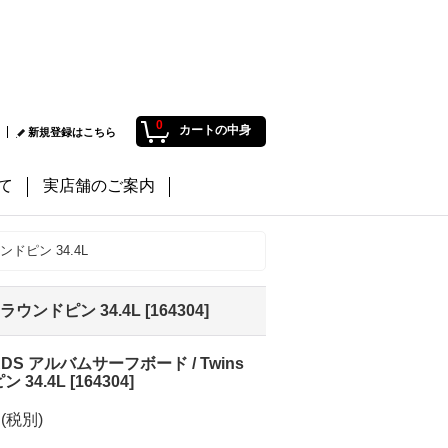
0
カートの中身
新規登録はこちら
て
実店舗のご案内
ウンドピン 34.4L
 ラウンドピン 34.4L
[
164304
]
RDS アルバムサーフボード / Twins
ン 34.4L
[
164304
]
円
(税別)