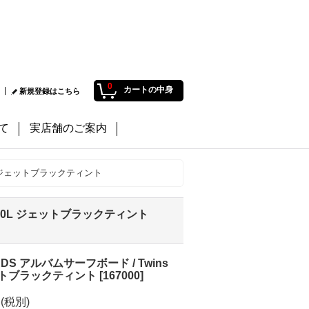
0
カートの中身
新規登録はこちら
て
実店舗のご案内
 30L ジェットブラックティント
6" 30L ジェットブラックティント
RDS アルバムサーフボード / Twins
ジェットブラックティント
[
167000
]
円
(税別)