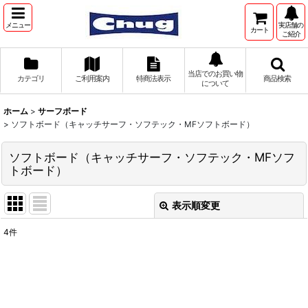
メニュー
実店舗の
カート
ご紹介
当店でのお買い物
カテゴリ
ご利用案内
特商法表示
商品検索
について
ホーム
>
サーフボード
>
ソフトボード（キャッチサーフ・ソフテック・MFソフトボード）
ソフトボード（キャッチサーフ・ソフテック・MFソフ
トボード）
表示順変更
閉じる
4
件
表示数
:
並び順
: