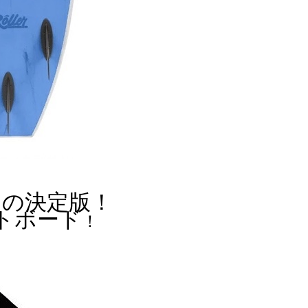
ドの決定版！
ト
ボード
！