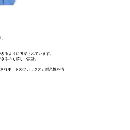
。
す。
！
できるように考案されています。
できるのも嬉しい設計。
が内蔵されボードのフレックスと耐久性を構
。