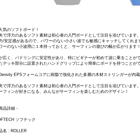
人気のソフトボード！
夫で浮力のあるソフト素材は初心者の入門ボードとして注目を浴びています
力/安定感があるので、パワーのない小さい波でも敏感にキャッチしてくれま
ワーのない小波用に１本持っておくと、サーフィンの遊びの幅が広がります
が広く、パドリングに安定性があり、特にビギナーが初めて波に乗ることが
たデッキ部分に設置されたハンドグリップにより簡単にボードを持つことが
-Density EPSフォームコアに樹脂で強化された多層の木材ストリンガー
。
夫で浮力のあるソフト素材は初心者の入門ボードとして注目を浴びています
ーフィンが好きになる、みんながサーフィンを楽しむためのデザイン！
商品詳細・
OFTECH ソフテック
名 : ROLLER