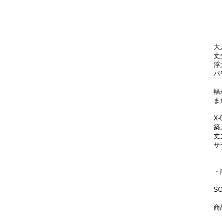
大
丈
浮
パ
幅
ま
X
築
丈
サ
・
S
商品