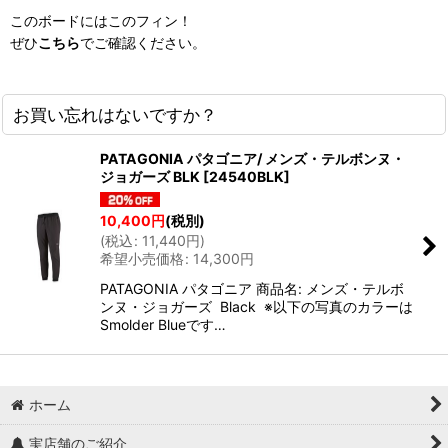
このボードにはこのフィン！
ぜひ
こちら
でご確認ください。
お買い忘れはないですか？
PATAGONIA パタゴニア/ メンズ・テルボンヌ・
ジョガーズ BLK
[
24540BLK
]
10,400
円
(税別)
(
税込
:
11,440
円
)
希望小売価格
:
14,300
円
PATAGONIA パタゴニア 商品名: メンズ・テルボ
ンヌ・ジョガーズ Black ※以下の写真のカラーは
Smolder Blueです…
ホーム
実店舗のご紹介