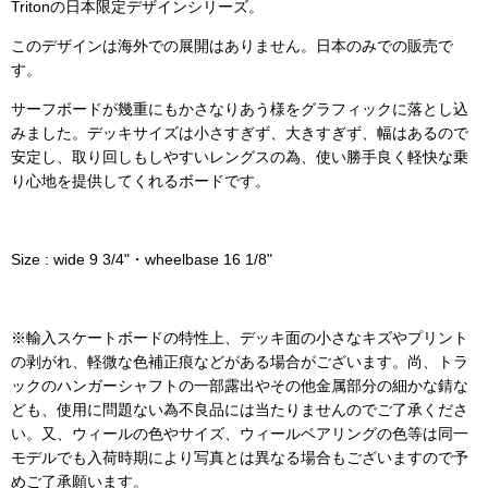
Tritonの日本限定デザインシリーズ。
このデザインは海外での展開はありません。日本のみでの販売で
す。
サーフボードが幾重にもかさなりあう様をグラフィックに落とし込
みました。デッキサイズは小さすぎず、大きすぎず、幅はあるので
安定し、取り回しもしやすいレングスの為、使い勝手良く軽快な乗
り心地を提供してくれるボードです。
Size : wide 9 3/4"・wheelbase 16 1/8"
※輸入スケートボードの特性上、デッキ面の小さなキズやプリント
の剥がれ、軽微な色補正痕などがある場合がございます。尚、トラ
ックのハンガーシャフトの一部露出やその他金属部分の細かな錆な
ども、使用に問題ない為不良品には当たりませんのでご了承くださ
い。又、ウィールの色やサイズ、ウィールベアリングの色等は同一
モデルでも入荷時期により写真とは異なる場合もございますので予
めご了承願います。