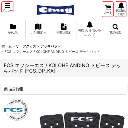
メニュー
実店舗の
カート
ご紹介
当店でのお買い物
カテゴリ
ご利用案内
特商法表示
商品検索
について
ホーム
>
サーフグッズ
>
デッキパッド
>
FCS エフシーエス / KOLOHE ANDINO ３ピース デッキパッド
FCS エフシーエス / KOLOHE ANDINO ３ピース デッ
キパッド
[
FCS_DP_KA
]
商品詳細