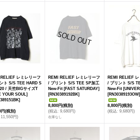
I RELIEF レミレリーフ
REMI RELIEF レミレリーフ
REMI RELIEF
ント S/S TEE HARD S
/ プリント S/S TEE SP加工
/ プリント S/S T
20 / 天竺BIGサイズT
New-Fit [FAST SATURDAY]
New-Fit [UNIVER
E YOUR SOUL]
[
RN30389192BK
]
[
RN30389193OW
]
389151BK
]
8,800円
(税別)
8,800円
(税別)
00円
(税別)
(
税込
:
9,680円
)
(
税込
:
9,680円
)
11,550円
)
在庫なし