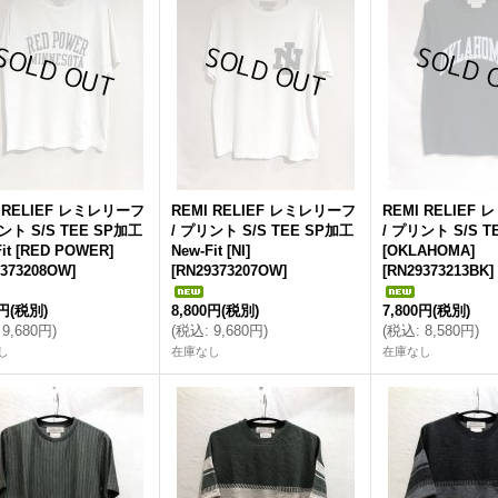
I RELIEF レミレリーフ
REMI RELIEF レミレリーフ
REMI RELIEF
ント S/S TEE SP加工
/ プリント S/S TEE SP加工
/ プリント S/S 
Fit [RED POWER]
New-Fit [NI]
[OKLAHOMA]
373208OW
]
[
RN29373207OW
]
[
RN29373213BK
]
0円
(税別)
8,800円
(税別)
7,800円
(税別)
9,680円
)
(
税込
:
9,680円
)
(
税込
:
8,580円
)
し
在庫なし
在庫なし