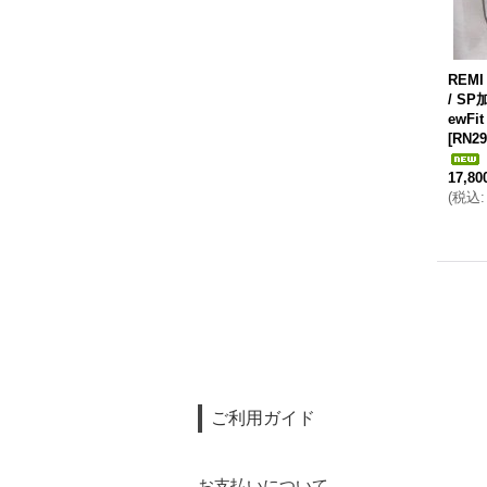
REM
/ S
ewFi
[
RN29
17,8
(
税込
:
ご利用ガイド
お支払いについて