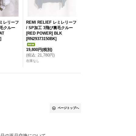
 レミレリーフ
REMI RELIEF レミレリーフ
裏毛クルー
/ SP加工 3飛び裏毛クルー
AT
[RED POWER] BLK
]
[
RN29373150BK
]
19,800円
(税別)
(
税込
:
21,780円
)
在庫なし
ページトップへ
商品の返品交換について