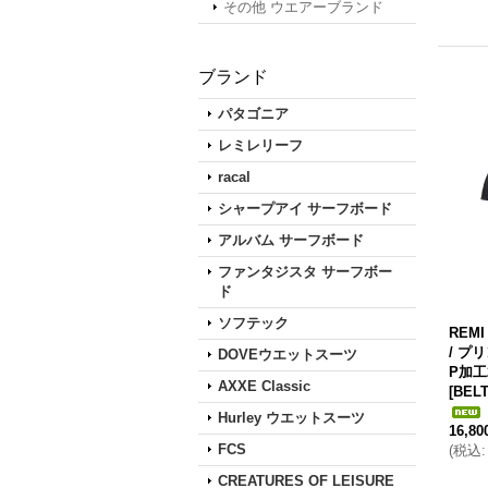
その他 ウエアーブランド
ブランド
パタゴニア
レミレリーフ
racal
シャープアイ サーフボード
アルバム サーフボード
ファンタジスタ サーフボー
ド
ソフテック
REM
/ プリ
DOVEウエットスーツ
P加工
AXXE Classic
[BELT
Hurley ウエットスーツ
16,8
FCS
(
税込
:
CREATURES OF LEISURE