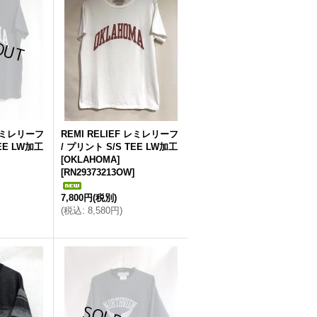
 レミレリーフ
REMI RELIEF レミレリーフ
TEE LW加工
/ プリント S/S TEE LW加工
[OKLAHOMA]
[
RN29373213OW
]
7,800円
(税別)
(
税込
:
8,580円
)