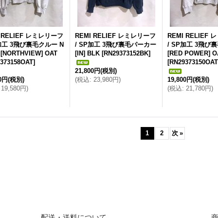
I RELIEF レミレリーフ
REMI RELIEF レミレリーフ
REMI RELIEF
P加工 3飛び裏毛クルー N
/ SP加工 3飛び裏毛パーカー
/ SP加工 3飛び
t [NORTHVIEW] OAT
[IN] BLK
[
RN29373152BK
]
[RED POWER] O
373158OAT
]
[
RN29373150OAT
21,800円
(税別)
00円
(税別)
(
税込
:
23,980円
)
19,800円
(税別)
19,580円
)
(
税込
:
21,780円
)
1
2
次
»
配送・送料について