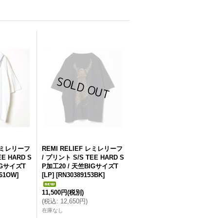
 レミレリーフ
REMI RELIEF レミレリーフ
EE HARD S
/ プリント S/S TEE HARD S
IGサイズT
P加工20 / 天竺BIGサイズT
161OW
]
[LP]
[
RN30389153BK
]
11,500円
(税別)
(
税込
:
12,650円
)
在庫なし