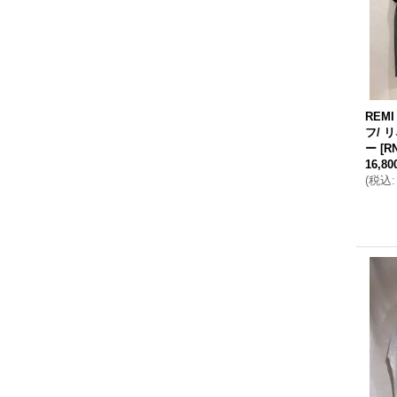
REMI
フ/ 
ー
[
R
16,8
(
税込
: