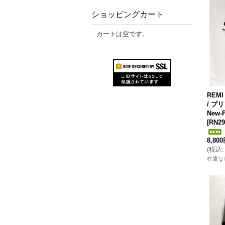
ショッピングカート
カートは空です。
REM
/ プリ
New-
[
RN29
8,80
(
税込
:
在庫な