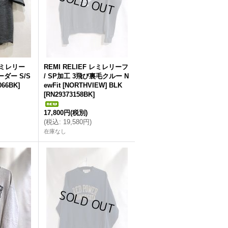
 レミレリー
REMI RELIEF レミレリーフ
ダー S/S
/ SP加工 3飛び裏毛クルー N
066BK
]
ewFit [NORTHVIEW] BLK
[
RN29373158BK
]
17,800円
(税別)
(
税込
:
19,580円
)
在庫なし