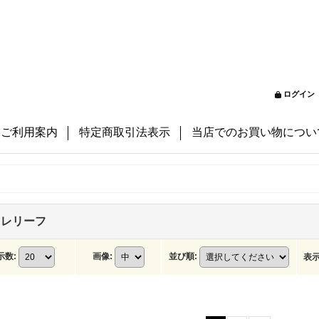
ログイン
ご利用案内
特定商取引法表示
当店でのお買い物につい
ミレリーフ
示数
:
画像
:
並び順
:
表