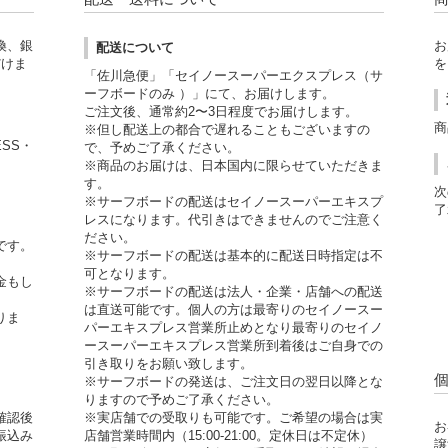
換、銀
お
配送について
だけま
を
「佐川急便」「セイノースーパーエクスプレス（サ
ーフボードのみ ）」にて、お届けします。
ご注文後、通常約2〜3日程度でお届けします。
商
※但し配送上の都合で遅れることもございますの
ESS・
で、予めご了承ください。
※商品のお届けは、日本国内に限らせていただきま
す。
次
※サーフボードの配送はセイノースーパーエキスプ
了
レスになります。代引きはできませんのでご注意く
ださい。
です。
※サーフボードの配送は基本的に配送日時指定は不
可となります。
金もし
※サーフボードの配送は法人・企業・店舗への配送
。
は直送可能です。個人の方は最寄りのセイノースー
りま
パーエキスプレス営業所止めとなり最寄りのセイノ
ースーパーエキスプレス営業所到着後はご自身での
引き取りをお願い致します。
※サーフボードの発送は、ご注文日の翌日以降とな
りますので予めご了承ください。
確認後
※実店舗での受取りも可能です。ご希望の場合は実
お
振込み
店舗営業時間内（15:00-21:00。定休日は不定休）
譲