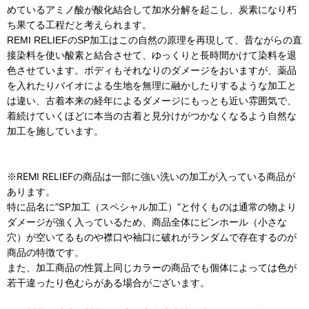
めているアミノ酸が酸化結合して加水分解を起こし、炭素になり朽
ち果てる工程だと考えられます。
REMI RELIEFのSP加工はこの自然の原理を再現して、昔ながらの直
接染料を使い酸素と結合させて、ゆっくりと長時間かけて染料を退
色させています。ボディもそれなりのダメージをおいますが、薬品
を入れたりバイオによる生地を無理に融かしたりするような加工と
は違い、古着本来の経年によるダメージにもっとも近い雰囲気で、
着続けていくほどに本当の古着と見分けがつかなくなるよう自然な
加工を施しています。
REMI RELIEFの商品は一部に強い洗いの加工が入っている商品が
※
あります。
特に品名に”SP加工（スペシャル加工）”と付くものは通常の物より
ダメージが強く入っているため、商品全体にピンホール（小さな
穴）が空いてるものや襟口や袖口に破れがランダムで存在するのが
商品の特徴です。
また、加工商品の性質上同じカラーの商品でも個体によっては色が
若干違ったり色むらがある場合がございます。