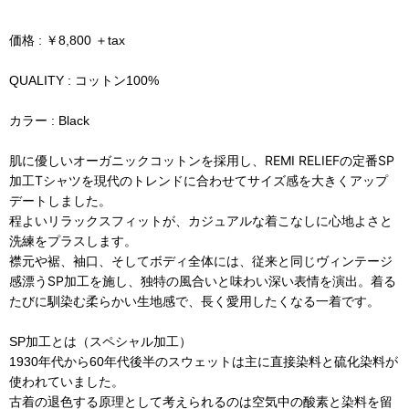
価格 : ￥8,800 ＋tax
QUALITY : コットン100%
カラー : Black
肌に優しいオーガニックコットンを採用し、REMI RELIEFの定番SP
加工Tシャツを現代のトレンドに合わせてサイズ感を大きくアップ
デートしました。
程よいリラックスフィットが、カジュアルな着こなしに心地よさと
洗練をプラスします。
襟元や裾、袖口、そしてボディ全体には、従来と同じヴィンテージ
感漂うSP加工を施し、独特の風合いと味わい深い表情を演出。着る
たびに馴染む柔らかい生地感で、長く愛用したくなる一着です。
SP加工とは（スペシャル加工）
1930年代から60年代後半のスウェットは主に直接染料と硫化染料が
使われていました。
古着の退色する原理として考えられるのは空気中の酸素と染料を留