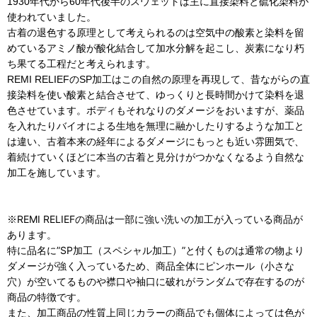
1930年代から60年代後半のスウェットは主に直接染料と硫化染料が
使われていました。
古着の退色する原理として考えられるのは空気中の酸素と染料を留
めているアミノ酸が酸化結合して加水分解を起こし、炭素になり朽
ち果てる工程だと考えられます。
REMI RELIEFのSP加工はこの自然の原理を再現して、昔ながらの直
接染料を使い酸素と結合させて、ゆっくりと長時間かけて染料を退
色させています。ボディもそれなりのダメージをおいますが、薬品
を入れたりバイオによる生地を無理に融かしたりするような加工と
は違い、古着本来の経年によるダメージにもっとも近い雰囲気で、
着続けていくほどに本当の古着と見分けがつかなくなるよう自然な
加工を施しています。
REMI RELIEFの商品は一部に強い洗いの加工が入っている商品が
※
あります。
特に品名に”SP加工（スペシャル加工）”と付くものは通常の物より
ダメージが強く入っているため、商品全体にピンホール（小さな
穴）が空いてるものや襟口や袖口に破れがランダムで存在するのが
商品の特徴です。
また、加工商品の性質上同じカラーの商品でも個体によっては色が