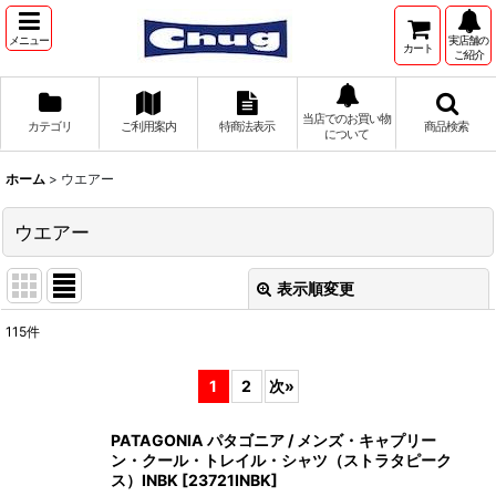
メニュー
実店舗の
カート
ご紹介
当店でのお買い物
カテゴリ
ご利用案内
特商法表示
商品検索
について
ホーム
>
ウエアー
ウエアー
表示順変更
閉じる
115
件
サブカテゴリ
:
1
2
次
»
表示数
:
PATAGONIA パタゴニア / メンズ・キャプリー
ン・クール・トレイル・シャツ（ストラタピーク
並び順
:
ス）INBK
[
23721INBK
]