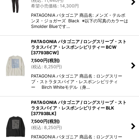
(
税込
:
11,440
円
)
希望小売価格
:
14,300
円
PATAGONIA パタゴニア 商品名: メンズ・テルボ
ンヌ・ジョガーズ Black ※以下の写真のカラーは
Smolder Blueです…
PATAGONIA パタゴニア / ロングスリーブ・スト
ラタスパイア・レスポンシビリティー BCW
[
37793BCW
]
7,500
円
(税別)
(
税込
:
8,250
円
)
PATAGONIA パタゴニア 商品名 : ロングスリー
ブ・ストラタスパイア・レスポンシビリティ
ー Birch Whiteモデル（身…
PATAGONIA パタゴニア / ロングスリーブ・スト
ラタスパイア・レスポンシビリティー BLK
[
37793BLK
]
7,500
円
(税別)
(
税込
:
8,250
円
)
PATAGONIA パタゴニア 商品名 : ロングスリー