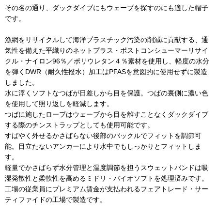
その名の通り、ダックダイブにもウェーブを探すのにも適した帽子
です。
漁網をリサイクルして海洋プラスチック汚染の削減に貢献する、通
気性を備えた平織りのネットプラス・ポストコンシューマーリサイ
クル・ナイロン96％／ポリウレタン４％素材を使用し、軽度の水分
を弾くDWR（耐久性撥水）加工はPFASを意図的に使用せずに製造
しました。
水に浮くソフトなつばが日差しから目を保護。つばの裏側に濃い色
を使用して照り返しを軽減します。
つばに施したロープはウェーブから目を離すことなくダックダイブ
する際のチンストラップとしても使用可能です。
すばやく外せるかさばらない後部のバックルでフィットを調節可
能。目立たないアンカーにより水中でもしっかりとフィットしま
す。
軽量でかさばらず水分管理と温度調節を担うスウェットバンドは吸
湿発散性と柔軟性を高めるミドリ・バイオソフトを処理済みです。
工場の従業員にプレミアム賃金が支払われるフェアトレード・サー
ティファイドの工場で製造です。