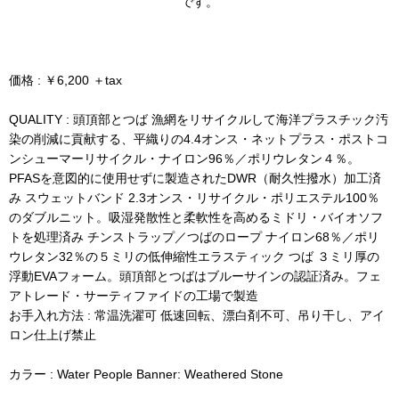
です。
価格 : ￥6,200 ＋tax
QUALITY : 頭頂部とつば 漁網をリサイクルして海洋プラスチック汚
染の削減に貢献する、平織りの4.4オンス・ネットプラス・ポストコ
ンシューマーリサイクル・ナイロン96％／ポリウレタン４％。
PFASを意図的に使用せずに製造されたDWR（耐久性撥水）加工済
み スウェットバンド 2.3オンス・リサイクル・ポリエステル100％
のダブルニット。吸湿発散性と柔軟性を高めるミドリ・バイオソフ
トを処理済み チンストラップ／つばのロープ ナイロン68％／ポリ
ウレタン32％の５ミリの低伸縮性エラスティック つば ３ミリ厚の
浮動EVAフォーム。頭頂部とつばはブルーサインの認証済み。フェ
アトレード・サーティファイドの工場で製造
お手入れ方法 : 常温洗濯可 低速回転、漂白剤不可、吊り干し、アイ
ロン仕上げ禁止
カラー : Water People Banner: Weathered Stone