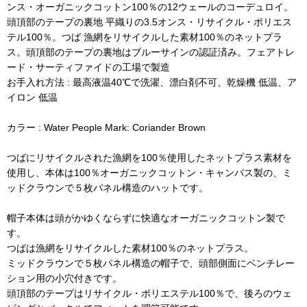
ンス・オーガニックコットン100％の12ウェールのコーデュロイ。
頭頂部のテープの裏地 平織りの3.5オンス・リサイクル・ポリエス
テル100％。つば 漁網をリサイクルした素材100％のネットプラ
ス。頭頂部のテープの裏地はブルーサインの認証済み。フェアトレ
ード・サーティファイドの工場で製造
お手入れ方法 : 最高液温40℃で洗濯、漂白剤不可、乾燥機 低温、ア
イロン 低温
カラー : Water People Mark: Coriander Brown
つばにリサイクルされた漁網を100％使用したネットプラス素材を
使用し、本体は100％オーガニックコットン・キャンバス製の、ミ
ッドクラウンで５枚パネル構造のハットです。
帽子本体は頭がかゆくならずに快適なオーガニックコットン製で
す。
つばは漁網をリサイクルした素材100％のネットプラス。
ミッドクラウンで５枚パネル構造の帽子で、頭部側面にベンチレー
ション用の小穴付きです。
頭頂部のテープはリサイクル・ポリエステル100％で、後ろのウェ