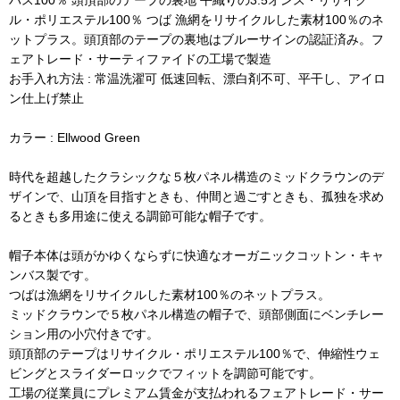
バス100％ 頭頂部のテープの裏地 平織りの3.5オンス・リサイク
ル・ポリエステル100％ つば 漁網をリサイクルした素材100％のネ
ットプラス。頭頂部のテープの裏地はブルーサインの認証済み。フ
ェアトレード・サーティファイドの工場で製造
お手入れ方法 : 常温洗濯可 低速回転、漂白剤不可、平干し、アイロ
ン仕上げ禁止
カラー : Ellwood Green
時代を超越したクラシックな５枚パネル構造のミッドクラウンのデ
ザインで、山頂を目指すときも、仲間と過ごすときも、孤独を求め
るときも多用途に使える調節可能な帽子です。
帽子本体は頭がかゆくならずに快適なオーガニックコットン・キャ
ンバス製です。
つばは漁網をリサイクルした素材100％のネットプラス。
ミッドクラウンで５枚パネル構造の帽子で、頭部側面にベンチレー
ション用の小穴付きです。
頭頂部のテープはリサイクル・ポリエステル100％で、伸縮性ウェ
ビングとスライダーロックでフィットを調節可能です。
工場の従業員にプレミアム賃金が支払われるフェアトレード・サー