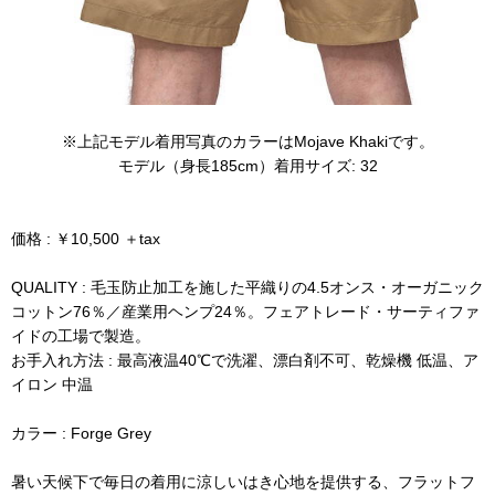
※上記モデル着用写真のカラーはMojave Khakiです。
モデル（身長185cm）着用サイズ: 32
価格 : ￥10,500 ＋tax
QUALITY : 毛玉防止加工を施した平織りの4.5オンス・オーガニック
コットン76％／産業用ヘンプ24％。フェアトレード・サーティファ
イドの工場で製造。
お手入れ方法 : 最高液温40℃で洗濯、漂白剤不可、乾燥機 低温、ア
イロン 中温
カラー : Forge Grey
暑い天候下で毎日の着用に涼しいはき心地を提供する、フラットフ