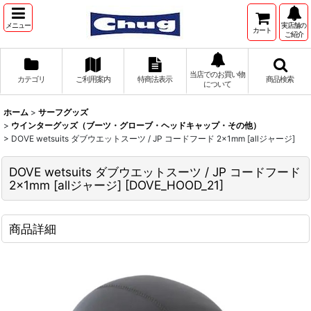
メニュー
実店舗の
カート
ご紹介
当店でのお買い物
カテゴリ
ご利用案内
特商法表示
商品検索
について
ホーム
>
サーフグッズ
>
ウインターグッズ（ブーツ・グローブ・ヘッドキャップ・その他）
>
DOVE wetsuits ダブウエットスーツ / JP コードフード 2×1mm [allジャージ]
DOVE wetsuits ダブウエットスーツ / JP コードフード
2×1mm [allジャージ]
[
DOVE_HOOD_21
]
商品詳細