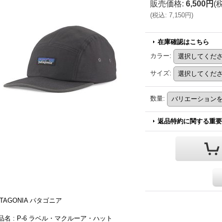
販売価格
:
6,500円
(
(
税込
:
7,150円
)
在庫確認はこちら
カラー
:
サイズ
:
数量
:
返品特約に関する重要
ATAGONIA パタゴニア
品名 : P-6 ラベル・マクルーア・ハット