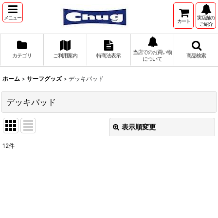
メニュー
実店舗の
カート
ご紹介
当店でのお買い物
カテゴリ
ご利用案内
特商法表示
商品検索
について
ホーム
>
サーフグッズ
>
デッキパッド
デッキパッド
表示順変更
閉じる
12
件
表示数
:
並び順
:
絞り込む