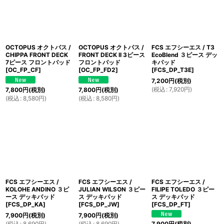
OCTOPUS オクトパス /
OCTOPUS オクトパス /
FCS エフシーエス / T3
CHIPPA FRONT DECK
FRONT DECK II 3ピース
EcoBlend ３ピース デッ
7ピース フロントパッド
フロントパッド
キパッド
[
OC_FP_CF
]
[
OC_FP_FD2
]
[
FCS_DP_T3E
]
7,200
円
(税別)
(
税込
:
7,920
円
)
7,800
円
(税別)
7,800
円
(税別)
(
税込
:
8,580
円
)
(
税込
:
8,580
円
)
FCS エフシーエス /
FCS エフシーエス /
FCS エフシーエス /
KOLOHE ANDINO ３ピ
JULIAN WILSON ３ピー
FILIPE TOLEDO ３ピー
ース デッキパッド
ス デッキパッド
ス デッキパッド
[
FCS_DP_KA
]
[
FCS_DP_JW
]
[
FCS_DP_FT
]
7,900
円
(税別)
7,900
円
(税別)
(
税込
:
8,690
円
)
(
税込
:
8,690
円
)
7,900
円
(税別)