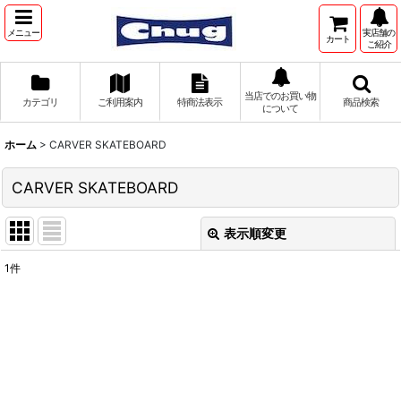
メニュー
実店舗の
カート
ご紹介
当店でのお買い物
カテゴリ
ご利用案内
特商法表示
商品検索
について
ホーム
>
CARVER SKATEBOARD
CARVER SKATEBOARD
表示順変更
閉じる
1
件
表示数
:
並び順
:
絞り込む