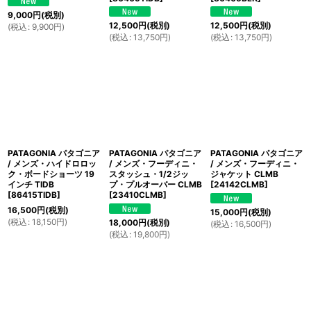
9,000
円
(税別)
12,500
円
(税別)
12,500
円
(税別)
(
税込
:
9,900
円
)
(
税込
:
13,750
円
)
(
税込
:
13,750
円
)
PATAGONIA パタゴニア
PATAGONIA パタゴニア
PATAGONIA パタゴニア
/ メンズ・ハイドロロッ
/ メンズ・フーディニ・
/ メンズ・フーディニ・
ク・ボードショーツ 19
スタッシュ・1/2ジッ
ジャケット CLMB
インチ TIDB
プ・プルオーバー CLMB
[
24142CLMB
]
[
86415TIDB
]
[
23410CLMB
]
16,500
円
(税別)
15,000
円
(税別)
(
税込
:
18,150
円
)
18,000
円
(税別)
(
税込
:
16,500
円
)
(
税込
:
19,800
円
)