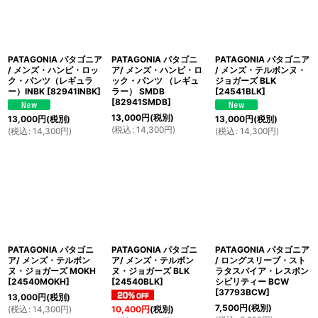
PATAGONIA パタゴニア
PATAGONIA パタゴニ
PATAGONIA パタゴニア
/ メンズ・ハンピ・ロッ
ア/ メンズ・ハンピ・ロ
/ メンズ・テルボンヌ・
ク・パンツ（レギュラ
ック・パンツ （レギュ
ジョガーズ BLK
ー）INBK
[
82941INBK
]
ラー） SMDB
[
24541BLK
]
[
82941SMDB
]
13,000
円
(税別)
13,000
円
(税別)
13,000
円
(税別)
(
税込
:
14,300
円
)
(
税込
:
14,300
円
)
(
税込
:
14,300
円
)
PATAGONIA パタゴニ
PATAGONIA パタゴニ
PATAGONIA パタゴニア
ア/ メンズ・テルボン
ア/ メンズ・テルボン
/ ロングスリーブ・スト
ヌ・ジョガーズ MOKH
ヌ・ジョガーズ BLK
ラタスパイア・レスポン
[
24540MOKH
]
[
24540BLK
]
シビリティー BCW
[
37793BCW
]
13,000
円
(税別)
7,500
円
(税別)
(
税込
:
14,300
円
)
10,400
円
(税別)