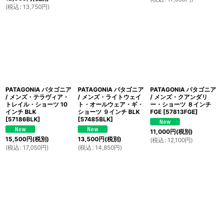
(
税込
:
13,750
円
)
PATAGONIA パタゴニア
PATAGONIA パタゴニア
PATAGONIA パタゴニア
/ メンズ・テラヴィア・
/ メンズ・ライトウェイ
/ メンズ・クアンダリ
トレイル・ショーツ 10
ト・オールウェア・ギ・
ー・ショーツ ８インチ
インチ BLK
ショーツ ９インチ BLK
FGE
[
57813FGE
]
[
57186BLK
]
[
57485BLK
]
11,000
円
(税別)
15,500
円
(税別)
13,500
円
(税別)
(
税込
:
12,100
円
)
(
税込
:
17,050
円
)
(
税込
:
14,850
円
)