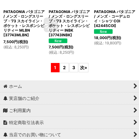
PATAGONIA パタゴニア
PATAGONIA パタゴニア
PATAGONIA パタゴニア
/ メンズ・ロングスリー
/ メンズ・ロングスリー
/ メンズ・コーデュロ
ブ・'73 スカイライン・
ブ・'73 スカイライン・
イ・シャツ COI
ポケット・レスポンシビ
ポケット・レスポンシビ
[
42445COI
]
リティー MLBN
リティー INBK
[
37743MLBN
]
[
37743INBK
]
18,000
円
(税別)
7,500
円
(税別)
(
税込
:
19,800
円
)
(
税込
:
8,250
円
)
7,500
円
(税別)
(
税込
:
8,250
円
)
1
2
3
次
»
ホーム
実店舗のご紹介
ご利用案内
特定商取引法表示
当店でのお買い物について