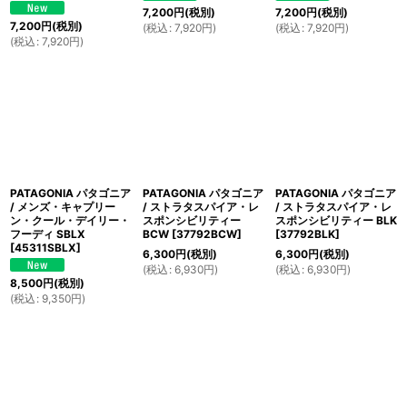
7,200
円
(税別)
7,200
円
(税別)
7,200
円
(税別)
(
税込
:
7,920
円
)
(
税込
:
7,920
円
)
(
税込
:
7,920
円
)
PATAGONIA パタゴニア
PATAGONIA パタゴニア
PATAGONIA パタゴニア
/ メンズ・キャプリー
/ ストラタスパイア・レ
/ ストラタスパイア・レ
ン・クール・デイリー・
スポンシビリティー
スポンシビリティー BLK
フーディ SBLX
BCW
[
37792BCW
]
[
37792BLK
]
[
45311SBLX
]
6,300
円
(税別)
6,300
円
(税別)
(
税込
:
6,930
円
)
(
税込
:
6,930
円
)
8,500
円
(税別)
(
税込
:
9,350
円
)