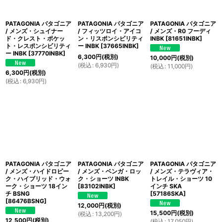
PATAGONIA パタゴニア
PATAGONIA パタゴニア
PATAGONIA パタゴニア
/ メンズ・シュイナー
/ フィッツロイ・アイコ
/ メンズ・R0 フーディ
ド・クレスト・ポケッ
ン・リスポンシビリティ
INBK
[
81651INBK
]
ト・レスポンシビリティ
ー INBK
[
37665INBK
]
ー INBK
[
37770INBK
]
6,300
円
(税別)
10,000
円
(税別)
(
税込
:
6,930
円
)
(
税込
:
11,000
円
)
6,300
円
(税別)
(
税込
:
6,930
円
)
PATAGONIA パタゴニア
PATAGONIA パタゴニア
PATAGONIA パタゴニア
/ メンズ・ハイドロピー
/ メンズ・ベンガ・ロッ
/ メンズ・テラヴィア・
ク・ハイブリッド・ウォ
ク・ショーツ INBK
トレイル・ショーツ 10
ーク・ショーツ 18イン
[
83102INBK
]
インチ SKA
チ BSNG
[
57186SKA
]
[
86476BSNG
]
12,000
円
(税別)
15,500
円
(税別)
(
税込
:
13,200
円
)
12,500
円
(税別)
(
税込
:
17,050
円
)