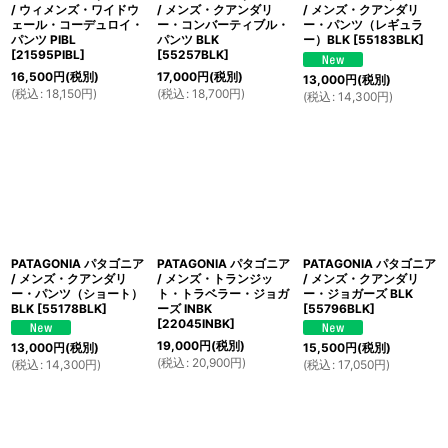
/ ウィメンズ・ワイドウ
/ メンズ・クアンダリ
/ メンズ・クアンダリ
ェール・コーデュロイ・
ー・コンバーティブル・
ー・パンツ（レギュラ
パンツ PIBL
パンツ BLK
ー）BLK
[
55183BLK
]
[
21595PIBL
]
[
55257BLK
]
16,500
円
(税別)
17,000
円
(税別)
13,000
円
(税別)
(
税込
:
18,150
円
)
(
税込
:
18,700
円
)
(
税込
:
14,300
円
)
PATAGONIA パタゴニア
PATAGONIA パタゴニア
PATAGONIA パタゴニア
/ メンズ・クアンダリ
/ メンズ・トランジッ
/ メンズ・クアンダリ
ー・パンツ（ショート）
ト・トラベラー・ジョガ
ー・ジョガーズ BLK
BLK
[
55178BLK
]
ーズ INBK
[
55796BLK
]
[
22045INBK
]
19,000
円
(税別)
13,000
円
(税別)
15,500
円
(税別)
(
税込
:
20,900
円
)
(
税込
:
14,300
円
)
(
税込
:
17,050
円
)