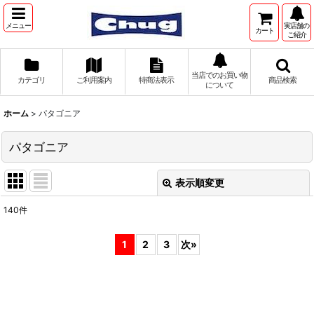
メニュー
実店舗の
カート
ご紹介
当店でのお買い物
カテゴリ
ご利用案内
特商法表示
商品検索
について
ホーム
>
パタゴニア
パタゴニア
表示順変更
閉じる
140
件
表示数
:
1
2
3
次
»
並び順
:
絞り込む